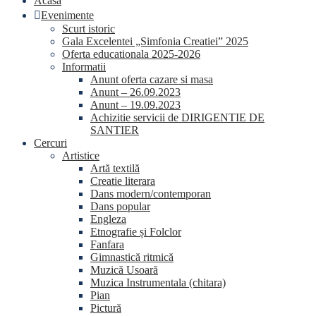
Acasa
Evenimente
Scurt istoric
Gala Excelentei „Simfonia Creatiei” 2025
Oferta educationala 2025-2026
Informatii
Anunt oferta cazare si masa
Anunt – 26.09.2023
Anunt – 19.09.2023
Achizitie servicii de DIRIGENTIE DE
SANTIER
Cercuri
Artistice
Artă textilă
Creatie literara
Dans modern/contemporan
Dans popular
Engleza
Etnografie și Folclor
Fanfara
Gimnastică ritmică
Muzică Usoară
Muzica Instrumentala (chitara)
Pian
Pictură