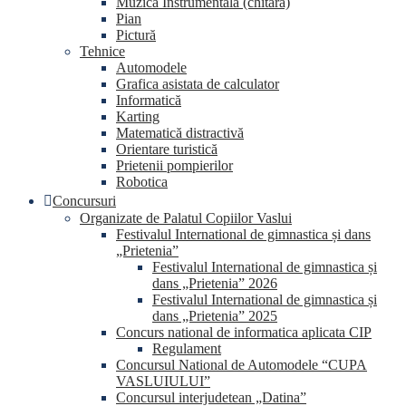
Muzica Instrumentala (chitara)
Pian
Pictură
Tehnice
Automodele
Grafica asistata de calculator
Informatică
Karting
Matematică distractivă
Orientare turistică
Prietenii pompierilor
Robotica
Concursuri
Organizate de Palatul Copiilor Vaslui
Festivalul International de gimnastica și dans
„Prietenia”
Festivalul International de gimnastica și
dans „Prietenia” 2026
Festivalul International de gimnastica și
dans „Prietenia” 2025
Concurs national de informatica aplicata CIP
Regulament
Concursul National de Automodele “CUPA
VASLUIULUI”
Concursul interjudetean „Datina”