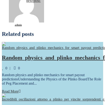
next post:
Reading
admin
Related posts
Random_physics_and_plinko_mechanics_f
Comments
0
0
Random physics and plinko mechanics for smart payout
predictionsUnderstanding the Physics of the Plinko BoardThe Role
of Peg Placement and...
Read More