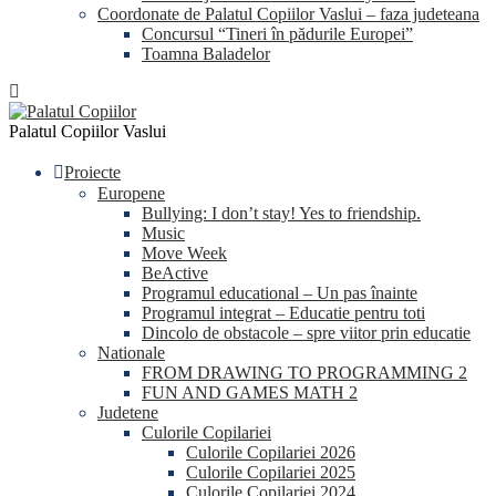
Coordonate de Palatul Copiilor Vaslui – faza judeteana
Concursul “Tineri în pădurile Europei”
Toamna Baladelor
Palatul Copiilor Vaslui
Proiecte
Europene
Bullying: I don’t stay! Yes to friendship.
Music
Move Week
BeActive
Programul educational – Un pas înainte
Programul integrat – Educatie pentru toti
Dincolo de obstacole – spre viitor prin educatie
Nationale
FROM DRAWING TO PROGRAMMING 2
FUN AND GAMES MATH 2
Judetene
Culorile Copilariei
Culorile Copilariei 2026
Culorile Copilariei 2025
Culorile Copilariei 2024