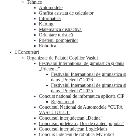
Tehnice
Automodele
Grafica asistata de calculator
Informatică
Karting
Matematică distractivă
Orientare turistică
Prietenii pompierilor
Robotica
Concursuri
Organizate de Palatul Copiilor Vaslui
Festivalul International de gimnastica și dans
„Prietenia”
Festivalul International de gimnastica și
dans „Prietenia” 2026
Festivalul International de gimnastica și
dans „Prietenia” 2025
Concurs national de informatica aplicata CIP
Regulament
Concursul National de Automodele “CUPA
VASLUIULUI”
Concursul interjudetean „Datina”
Concursul judetean ,,Dor de cantec popular”
Concursul interjudețean LogicMath
Concurs judetean de robotica My robot