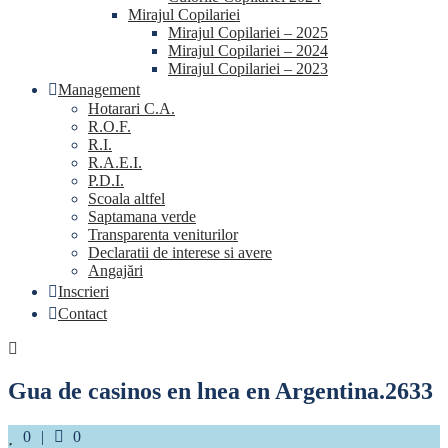
Mirajul Copilariei
Mirajul Copilariei – 2025
Mirajul Copilariei – 2024
Mirajul Copilariei – 2023
Management
Hotarari C.A.
R.O.F.
R.I.
R.A.E.I.
P.D.I.
Scoala altfel
Saptamana verde
Transparenta veniturilor
Declaratii de interese si avere
Angajări
Inscrieri
Contact
Gua de casinos en lnea en Argentina.2633
Likes
Comments
0
0