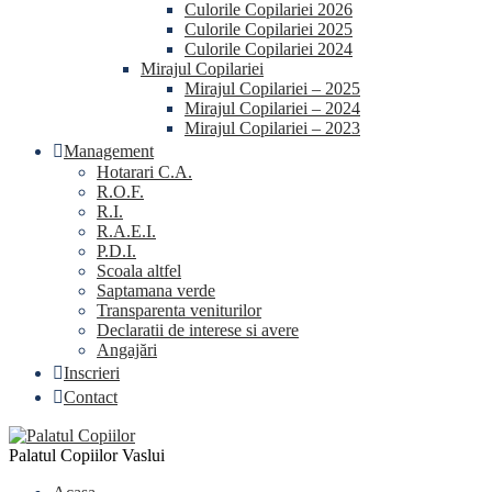
Culorile Copilariei 2026
Culorile Copilariei 2025
Culorile Copilariei 2024
Mirajul Copilariei
Mirajul Copilariei – 2025
Mirajul Copilariei – 2024
Mirajul Copilariei – 2023
Management
Hotarari C.A.
R.O.F.
R.I.
R.A.E.I.
P.D.I.
Scoala altfel
Saptamana verde
Transparenta veniturilor
Declaratii de interese si avere
Angajări
Inscrieri
Contact
Palatul Copiilor Vaslui