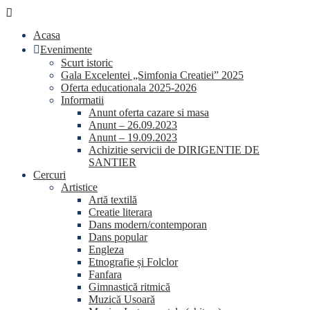
Skip
conținut
to
Acasa
content
Evenimente
Scurt istoric
Gala Excelentei „Simfonia Creatiei” 2025
Oferta educationala 2025-2026
Informatii
Anunt oferta cazare si masa
Anunt – 26.09.2023
Anunt – 19.09.2023
Achizitie servicii de DIRIGENTIE DE
SANTIER
Cercuri
Artistice
Artă textilă
Creatie literara
Dans modern/contemporan
Dans popular
Engleza
Etnografie și Folclor
Fanfara
Gimnastică ritmică
Muzică Usoară