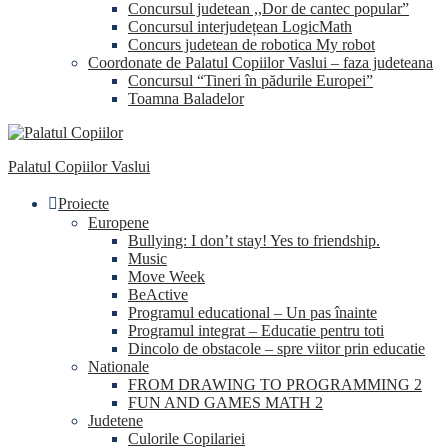
Concursul judetean ,,Dor de cantec popular”
Concursul interjudețean LogicMath
Concurs judetean de robotica My robot
Coordonate de Palatul Copiilor Vaslui – faza judeteana
Concursul “Tineri în pădurile Europei”
Toamna Baladelor
Palatul Copiilor Vaslui
Proiecte
Europene
Bullying: I don’t stay! Yes to friendship.
Music
Move Week
BeActive
Programul educational – Un pas înainte
Programul integrat – Educatie pentru toti
Dincolo de obstacole – spre viitor prin educatie
Nationale
FROM DRAWING TO PROGRAMMING 2
FUN AND GAMES MATH 2
Judetene
Culorile Copilariei