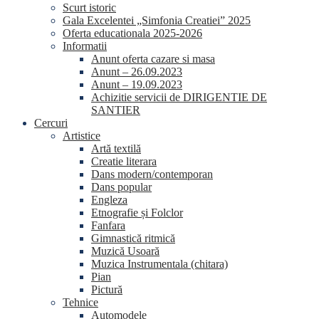
Scurt istoric
Gala Excelentei „Simfonia Creatiei” 2025
Oferta educationala 2025-2026
Informatii
Anunt oferta cazare si masa
Anunt – 26.09.2023
Anunt – 19.09.2023
Achizitie servicii de DIRIGENTIE DE
SANTIER
Cercuri
Artistice
Artă textilă
Creatie literara
Dans modern/contemporan
Dans popular
Engleza
Etnografie și Folclor
Fanfara
Gimnastică ritmică
Muzică Usoară
Muzica Instrumentala (chitara)
Pian
Pictură
Tehnice
Automodele