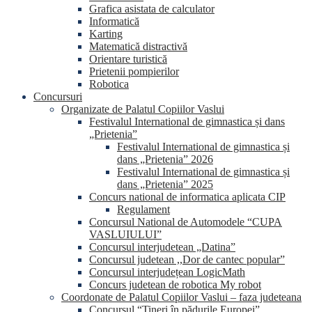
Grafica asistata de calculator
Informatică
Karting
Matematică distractivă
Orientare turistică
Prietenii pompierilor
Robotica
Concursuri
Organizate de Palatul Copiilor Vaslui
Festivalul International de gimnastica și dans
„Prietenia”
Festivalul International de gimnastica și
dans „Prietenia” 2026
Festivalul International de gimnastica și
dans „Prietenia” 2025
Concurs national de informatica aplicata CIP
Regulament
Concursul National de Automodele “CUPA
VASLUIULUI”
Concursul interjudetean „Datina”
Concursul judetean ,,Dor de cantec popular”
Concursul interjudețean LogicMath
Concurs judetean de robotica My robot
Coordonate de Palatul Copiilor Vaslui – faza judeteana
Concursul “Tineri în pădurile Europei”