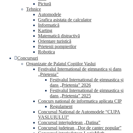
Pictură
Tehnice
Automodele
Grafica asistata de calculator
Informatică
Karting
Matematică distractivă
Orientare turistică
Prietenii pompierilor
Robotica
Concursuri
Organizate de Palatul Copiilor Vaslui
Festivalul International de gimnastica și dans
„Prietenia”
Festivalul International de gimnastica și
dans „Prietenia” 2026
Festivalul International de gimnastica și
dans „Prietenia” 2025
Concurs national de informatica aplicata CIP
Regulament
Concursul National de Automodele “CUPA
VASLUIULUI”
Concursul interjudetean „Datina”
Concursul judetean ,,Dor de cantec popular”