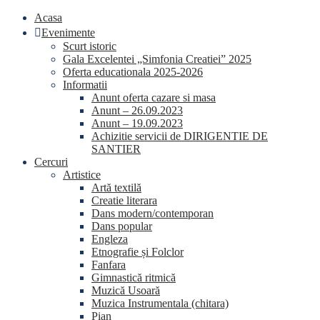
Sari la
Skip
Acasa
conținut
to
Evenimente
content
Scurt istoric
Gala Excelentei „Simfonia Creatiei” 2025
Oferta educationala 2025-2026
Informatii
Anunt oferta cazare si masa
Anunt – 26.09.2023
Anunt – 19.09.2023
Achizitie servicii de DIRIGENTIE DE
SANTIER
Cercuri
Artistice
Artă textilă
Creatie literara
Dans modern/contemporan
Dans popular
Engleza
Etnografie și Folclor
Fanfara
Gimnastică ritmică
Muzică Usoară
Muzica Instrumentala (chitara)
Pian