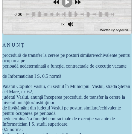
0:00
-:--
1x
Powered By
GSpeech
A N U N Ț
procedură de transfer la cerere pe posturi similare/echivalente pentru
ocuparea pe
perioadă nedeterminată a funcției contractuale de execuție vacante
de Informatician I S, 0,5 normă
Palatul Copiilor Vaslui, cu sediul în Municipiul Vaslui, strada Ștefan
cel Mare, nr. 62,
judetul Vaslui, anunță începerea procedurii de transfer la cerere la
nivelul unităților/instituțiilor
de învățământ din județul Vaslui pe posturi similare/echivalente
pentru ocuparea pe perioadă
nedeterminată a funcției contractuale de execuție vacante de
Informatician I S, studii superioare,
0,5 normă: