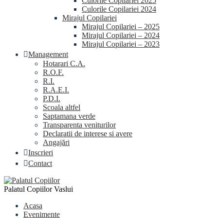
Culorile Copilariei 2025
Culorile Copilariei 2024
Mirajul Copilariei
Mirajul Copilariei – 2025
Mirajul Copilariei – 2024
Mirajul Copilariei – 2023
Management
Hotarari C.A.
R.O.F.
R.I.
R.A.E.I.
P.D.I.
Scoala altfel
Saptamana verde
Transparenta veniturilor
Declaratii de interese si avere
Angajări
Inscrieri
Contact
Palatul Copiilor Vaslui
Acasa
Evenimente