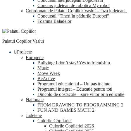
Concursul interjudețean LogicMath
Concurs judetean de robotica My robot
Coordonate de Palatul Copiilor Vaslui – faza judeteana
Concursul “Tineri în pădurile Europei”
Toamna Baladelor
Palatul Copiilor Vaslui
Proiecte
Europene
Bullying: I don’t stay! Yes to friendship.
Music
Move Week
BeActive
Programul educational – Un pas înainte
Programul integrat – Educatie pentru toti
Dincolo de obstacole – spre viitor prin educatie
Nationale
FROM DRAWING TO PROGRAMMING 2
FUN AND GAMES MATH 2
Judetene
Culorile Copilariei
Culorile Copilariei 2026