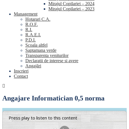
Mirajul Copilariei – 2024
Mirajul Copilariei – 2023
Management
Hotarari C.A.
R.O.F.
R.I.
R.A.E.I.
P.D.I.
Scoala altfel
Saptamana verde
Transparenta veniturilor
Declaratii de interese si avere
Angajări
Inscrieri
Contact
Angajare Informatician 0,5 norma
Press play to listen to this content