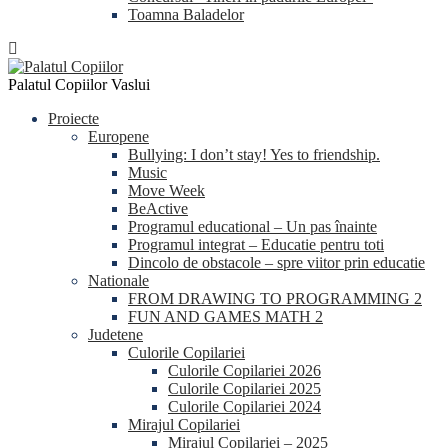
Toamna Baladelor
Palatul Copiilor Vaslui
Proiecte
Europene
Bullying: I don’t stay! Yes to friendship.
Music
Move Week
BeActive
Programul educational – Un pas înainte
Programul integrat – Educatie pentru toti
Dincolo de obstacole – spre viitor prin educatie
Nationale
FROM DRAWING TO PROGRAMMING 2
FUN AND GAMES MATH 2
Judetene
Culorile Copilariei
Culorile Copilariei 2026
Culorile Copilariei 2025
Culorile Copilariei 2024
Mirajul Copilariei
Mirajul Copilariei – 2025