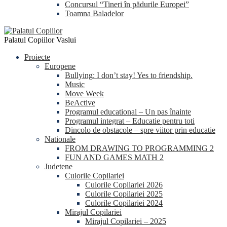
Concursul “Tineri în pădurile Europei”
Toamna Baladelor
Palatul Copiilor Vaslui
Proiecte
Europene
Bullying: I don’t stay! Yes to friendship.
Music
Move Week
BeActive
Programul educational – Un pas înainte
Programul integrat – Educatie pentru toti
Dincolo de obstacole – spre viitor prin educatie
Nationale
FROM DRAWING TO PROGRAMMING 2
FUN AND GAMES MATH 2
Judetene
Culorile Copilariei
Culorile Copilariei 2026
Culorile Copilariei 2025
Culorile Copilariei 2024
Mirajul Copilariei
Mirajul Copilariei – 2025