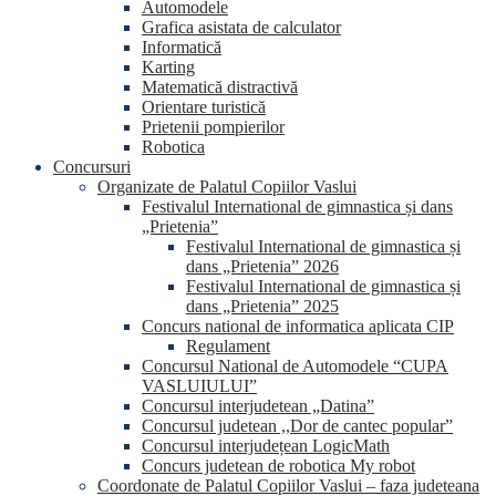
Automodele
Grafica asistata de calculator
Informatică
Karting
Matematică distractivă
Orientare turistică
Prietenii pompierilor
Robotica
Concursuri
Organizate de Palatul Copiilor Vaslui
Festivalul International de gimnastica și dans
„Prietenia”
Festivalul International de gimnastica și
dans „Prietenia” 2026
Festivalul International de gimnastica și
dans „Prietenia” 2025
Concurs national de informatica aplicata CIP
Regulament
Concursul National de Automodele “CUPA
VASLUIULUI”
Concursul interjudetean „Datina”
Concursul judetean ,,Dor de cantec popular”
Concursul interjudețean LogicMath
Concurs judetean de robotica My robot
Coordonate de Palatul Copiilor Vaslui – faza judeteana