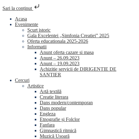
Sari la conținut
Skip
Acasa
to
Evenimente
content
Scurt istoric
Gala Excelentei „Simfonia Creatiei” 2025
Oferta educationala 2025-2026
Informatii
Anunt oferta cazare si masa
Anunt – 26.09.2023
Anunt – 19.09.2023
Achizitie servicii de DIRIGENTIE DE
SANTIER
Cercuri
Artistice
Artă textilă
Creatie literara
Dans modern/contemporan
Dans popular
Engleza
Etnografie și Folclor
Fanfara
Gimnastică ritmică
Muzică Usoară