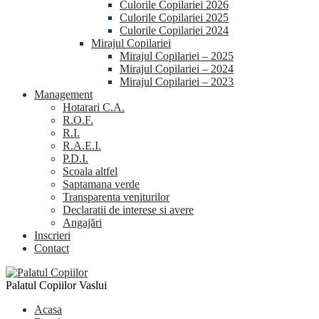
Culorile Copilariei 2026
Culorile Copilariei 2025
Culorile Copilariei 2024
Mirajul Copilariei
Mirajul Copilariei – 2025
Mirajul Copilariei – 2024
Mirajul Copilariei – 2023
Management
Hotarari C.A.
R.O.F.
R.I.
R.A.E.I.
P.D.I.
Scoala altfel
Saptamana verde
Transparenta veniturilor
Declaratii de interese si avere
Angajări
Inscrieri
Contact
Palatul Copiilor Vaslui
Acasa