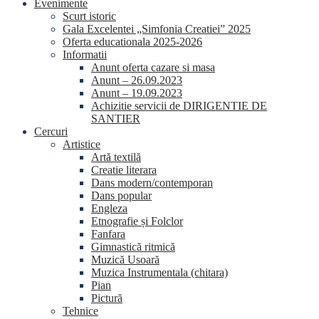
Evenimente
Scurt istoric
Gala Excelentei „Simfonia Creatiei” 2025
Oferta educationala 2025-2026
Informatii
Anunt oferta cazare si masa
Anunt – 26.09.2023
Anunt – 19.09.2023
Achizitie servicii de DIRIGENTIE DE
SANTIER
Cercuri
Artistice
Artă textilă
Creatie literara
Dans modern/contemporan
Dans popular
Engleza
Etnografie și Folclor
Fanfara
Gimnastică ritmică
Muzică Usoară
Muzica Instrumentala (chitara)
Pian
Pictură
Tehnice