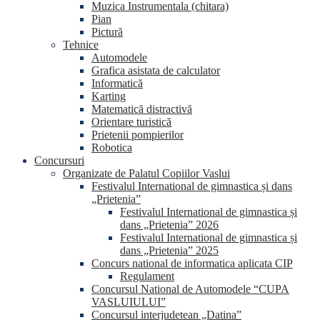
Muzica Instrumentala (chitara)
Pian
Pictură
Tehnice
Automodele
Grafica asistata de calculator
Informatică
Karting
Matematică distractivă
Orientare turistică
Prietenii pompierilor
Robotica
Concursuri
Organizate de Palatul Copiilor Vaslui
Festivalul International de gimnastica și dans
„Prietenia”
Festivalul International de gimnastica și
dans „Prietenia” 2026
Festivalul International de gimnastica și
dans „Prietenia” 2025
Concurs national de informatica aplicata CIP
Regulament
Concursul National de Automodele “CUPA
VASLUIULUI”
Concursul interjudetean „Datina”