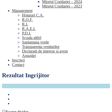
Mirajul Copilariei – 2024
Mirajul Copilariei – 2023
Management
Hotarari C.A.
R.O.F.
R.I.
R.A.E.I.
P.D.I.
Scoala altfel
Saptamana verde
Transparenta veniturilor
Declaratii de interese si avere
Angajări
Inscrieri
Contact
Rezultat Ingrijitor