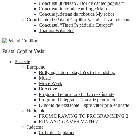
Concursul judetean ,,Dor de cantec popular”
Concursul interjudețean LogicMath
Concurs judetean de robotica My robot
Coordonate de Palatul Copiilor Vaslui – faza judeteana
Concursul “Tineri în pădurile Europei”
Toamna Baladelor
Palatul Copiilor Vaslui
Proiecte
Europene
Bullying: I don’t stay! Yes to friendship.
Music
Move Week
BeActive
Programul educational – Un pas înainte
Programul integrat – Educatie pentru toti
Dincolo de obstacole – spre viitor prin educatie
Nationale
FROM DRAWING TO PROGRAMMING 2
FUN AND GAMES MATH 2
Judetene
Culorile Copilariei