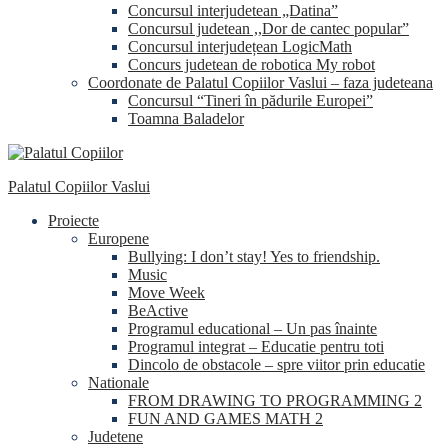
Concursul interjudetean „Datina”
Concursul judetean ,,Dor de cantec popular”
Concursul interjudețean LogicMath
Concurs judetean de robotica My robot
Coordonate de Palatul Copiilor Vaslui – faza judeteana
Concursul “Tineri în pădurile Europei”
Toamna Baladelor
Palatul Copiilor Vaslui
Proiecte
Europene
Bullying: I don’t stay! Yes to friendship.
Music
Move Week
BeActive
Programul educational – Un pas înainte
Programul integrat – Educatie pentru toti
Dincolo de obstacole – spre viitor prin educatie
Nationale
FROM DRAWING TO PROGRAMMING 2
FUN AND GAMES MATH 2
Judetene