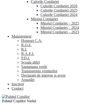
Culorile Copilariei
Culorile Copilariei 2026
Culorile Copilariei 2025
Culorile Copilariei 2024
Mirajul Copilariei
Mirajul Copilariei – 2025
Mirajul Copilariei – 2024
Mirajul Copilariei – 2023
Management
Hotarari C.A.
R.O.F.
R.I.
R.A.E.I.
P.D.I.
Scoala altfel
Saptamana verde
Transparenta veniturilor
Declaratii de interese si avere
Angajări
Inscrieri
Contact
Palatul Copiilor Vaslui