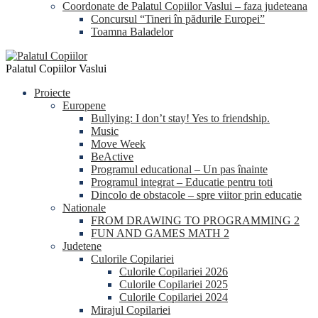
Coordonate de Palatul Copiilor Vaslui – faza judeteana
Concursul “Tineri în pădurile Europei”
Toamna Baladelor
Palatul Copiilor Vaslui
Proiecte
Europene
Bullying: I don’t stay! Yes to friendship.
Music
Move Week
BeActive
Programul educational – Un pas înainte
Programul integrat – Educatie pentru toti
Dincolo de obstacole – spre viitor prin educatie
Nationale
FROM DRAWING TO PROGRAMMING 2
FUN AND GAMES MATH 2
Judetene
Culorile Copilariei
Culorile Copilariei 2026
Culorile Copilariei 2025
Culorile Copilariei 2024
Mirajul Copilariei