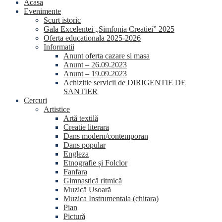
Acasa
Evenimente
Scurt istoric
Gala Excelentei „Simfonia Creatiei” 2025
Oferta educationala 2025-2026
Informatii
Anunt oferta cazare si masa
Anunt – 26.09.2023
Anunt – 19.09.2023
Achizitie servicii de DIRIGENTIE DE
SANTIER
Cercuri
Artistice
Artă textilă
Creatie literara
Dans modern/contemporan
Dans popular
Engleza
Etnografie și Folclor
Fanfara
Gimnastică ritmică
Muzică Usoară
Muzica Instrumentala (chitara)
Pian
Pictură