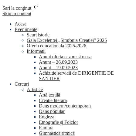
Sari la conținut
Skip to content
Acasa
Evenimente
Scurt istoric
Gala Excelentei „Simfonia Creatiei” 2025
Oferta educationala 2025-2026
Informatii
Anunt oferta cazare si masa
Anunt – 26.09.2023
Anunt – 19.09.2023
Achizitie servicii de DIRIGENTIE DE
SANTIER
Cercuri
Artistice
Artă textilă
Creatie literara
Dans modern/contemporan
Dans popular
Engleza
Etnografie și Folclor
Fanfara
Gimnastică ritmică