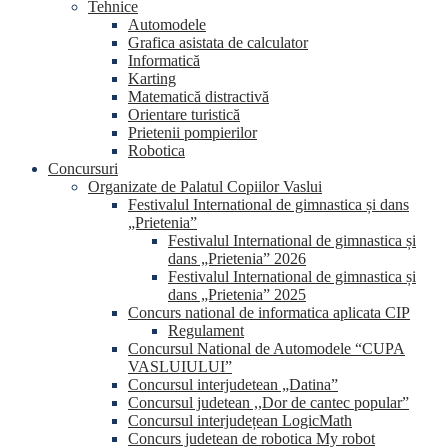
Tehnice
Automodele
Grafica asistata de calculator
Informatică
Karting
Matematică distractivă
Orientare turistică
Prietenii pompierilor
Robotica
Concursuri
Organizate de Palatul Copiilor Vaslui
Festivalul International de gimnastica și dans
„Prietenia”
Festivalul International de gimnastica și
dans „Prietenia” 2026
Festivalul International de gimnastica și
dans „Prietenia” 2025
Concurs national de informatica aplicata CIP
Regulament
Concursul National de Automodele “CUPA
VASLUIULUI”
Concursul interjudetean „Datina”
Concursul judetean ,,Dor de cantec popular”
Concursul interjudețean LogicMath
Concurs judetean de robotica My robot