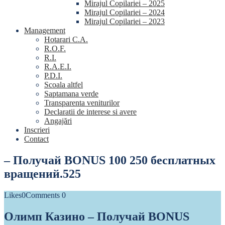
Mirajul Copilariei – 2025
Mirajul Copilariei – 2024
Mirajul Copilariei – 2023
Management
Hotarari C.A.
R.O.F.
R.I.
R.A.E.I.
P.D.I.
Scoala altfel
Saptamana verde
Transparenta veniturilor
Declaratii de interese si avere
Angajări
Inscrieri
Contact
– Получай BONUS 100 250 бесплатных
вращений.525
Likes
0
Comments
0
Олимп Казино – Получай BONUS