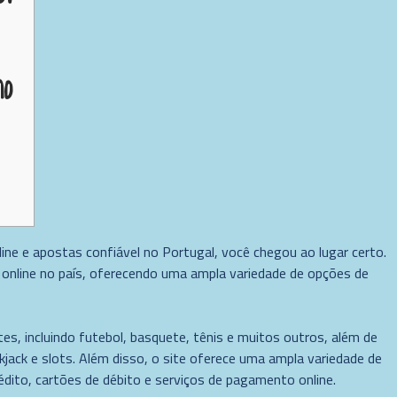
no
ine e apostas confiável no Portugal, você chegou ao lugar certo.
 online no país, oferecendo uma ampla variedade de opções de
, incluindo futebol, basquete, tênis e muitos outros, além de
ckjack e slots. Além disso, o site oferece uma ampla variedade de
dito, cartões de débito e serviços de pagamento online.