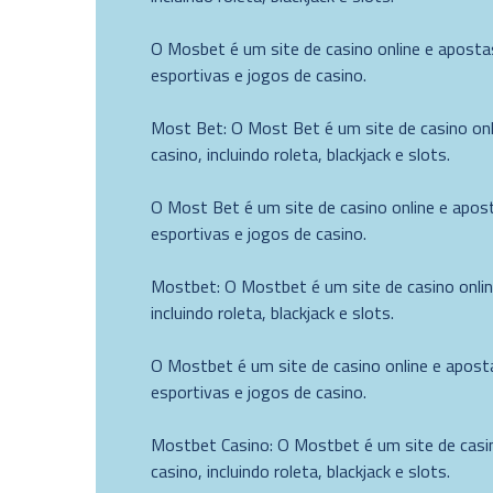
O Mosbet é um site de casino online e apost
esportivas e jogos de casino.
Most Bet: O Most Bet é um site de casino on
casino, incluindo roleta, blackjack e slots.
O Most Bet é um site de casino online e apo
esportivas e jogos de casino.
Mostbet: O Mostbet é um site de casino onlin
incluindo roleta, blackjack e slots.
O Mostbet é um site de casino online e apos
esportivas e jogos de casino.
Mostbet Casino: O Mostbet é um site de casi
casino, incluindo roleta, blackjack e slots.