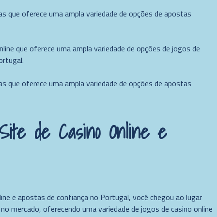
tas que oferece uma ampla variedade de opções de apostas
nline que oferece uma ampla variedade de opções de jogos de
ortugal.
tas que oferece uma ampla variedade de opções de apostas
Site de Casino Online e
line e apostas de confiança no Portugal, você chegou ao lugar
 no mercado, oferecendo uma variedade de jogos de casino online