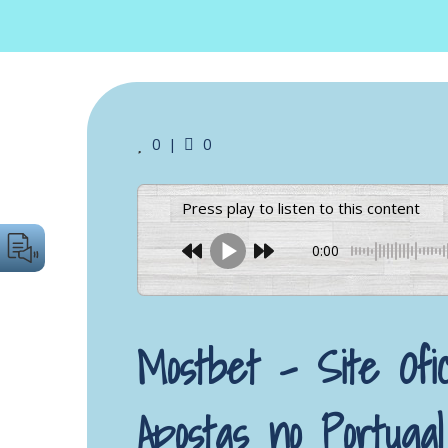
Likes
Comments
0
0
Press play to listen to this content
0:00
Mostbet – Site Ofic
Apostas no Portugal