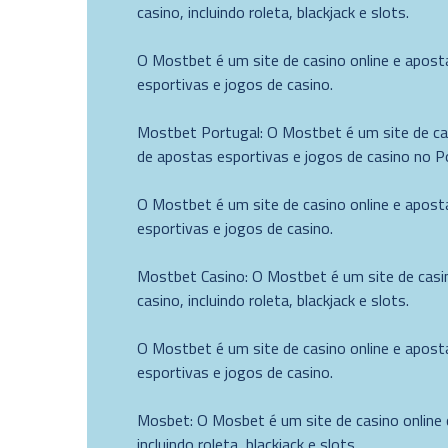
casino, incluindo roleta, blackjack e slots.
O Mostbet é um site de casino online e apos
esportivas e jogos de casino.
Mostbet Portugal: O Mostbet é um site de ca
de apostas esportivas e jogos de casino no P
O Mostbet é um site de casino online e apos
esportivas e jogos de casino.
Mostbet Casino: O Mostbet é um site de casi
casino, incluindo roleta, blackjack e slots.
O Mostbet é um site de casino online e apos
esportivas e jogos de casino.
Mosbet: O Mosbet é um site de casino online 
incluindo roleta, blackjack e slots.