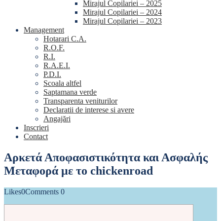
Mirajul Copilariei – 2025
Mirajul Copilariei – 2024
Mirajul Copilariei – 2023
Management
Hotarari C.A.
R.O.F.
R.I.
R.A.E.I.
P.D.I.
Scoala altfel
Saptamana verde
Transparenta veniturilor
Declaratii de interese si avere
Angajări
Inscrieri
Contact
Αρκετά Αποφασιστικότητα και Ασφαλής
Μεταφορά με το chickenroad
Likes
0
Comments
0