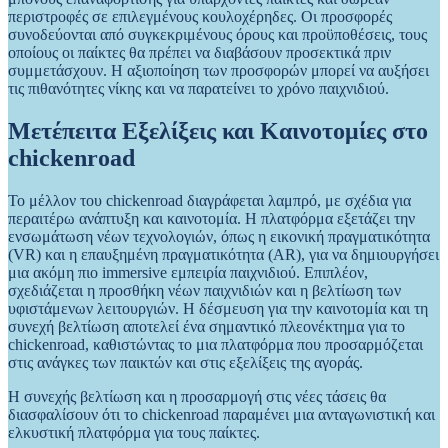
περιστροφές σε επιλεγμένους κουλοχέρηδες. Οι προσφορές
συνοδεύονται από συγκεκριμένους όρους και προϋποθέσεις, τους
οποίους οι παίκτες θα πρέπει να διαβάσουν προσεκτικά πριν
συμμετάσχουν. Η αξιοποίηση των προσφορών μπορεί να αυξήσει
τις πιθανότητες νίκης και να παρατείνει το χρόνο παιχνιδιού.
Μετέπειτα Εξελίξεις και Καινοτομίες στο
chickenroad
Το μέλλον του chickenroad διαγράφεται λαμπρό, με σχέδια για
περαιτέρω ανάπτυξη και καινοτομία. Η πλατφόρμα εξετάζει την
ενσωμάτωση νέων τεχνολογιών, όπως η εικονική πραγματικότητα
(VR) και η επαυξημένη πραγματικότητα (AR), για να δημιουργήσει
μια ακόμη πιο immersive εμπειρία παιχνιδιού. Επιπλέον,
σχεδιάζεται η προσθήκη νέων παιχνιδιών και η βελτίωση των
υφιστάμενων λειτουργιών. Η δέσμευση για την καινοτομία και τη
συνεχή βελτίωση αποτελεί ένα σημαντικό πλεονέκτημα για το
chickenroad, καθιστώντας το μια πλατφόρμα που προσαρμόζεται
στις ανάγκες των παικτών και στις εξελίξεις της αγοράς.
Η συνεχής βελτίωση και η προσαρμογή στις νέες τάσεις θα
διασφαλίσουν ότι το chickenroad παραμένει μια ανταγωνιστική και
ελκυστική πλατφόρμα για τους παίκτες.