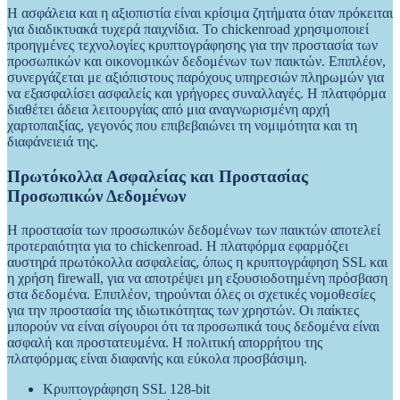
Η ασφάλεια και η αξιοπιστία είναι κρίσιμα ζητήματα όταν πρόκειται
για διαδικτυακά τυχερά παιχνίδια. Το chickenroad χρησιμοποιεί
προηγμένες τεχνολογίες κρυπτογράφησης για την προστασία των
προσωπικών και οικονομικών δεδομένων των παικτών. Επιπλέον,
συνεργάζεται με αξιόπιστους παρόχους υπηρεσιών πληρωμών για
να εξασφαλίσει ασφαλείς και γρήγορες συναλλαγές. Η πλατφόρμα
διαθέτει άδεια λειτουργίας από μια αναγνωρισμένη αρχή
χαρτοπαιξίας, γεγονός που επιβεβαιώνει τη νομιμότητα και τη
διαφάνειειά της.
Πρωτόκολλα Ασφαλείας και Προστασίας
Προσωπικών Δεδομένων
Η προστασία των προσωπικών δεδομένων των παικτών αποτελεί
προτεραιότητα για το chickenroad. Η πλατφόρμα εφαρμόζει
αυστηρά πρωτόκολλα ασφαλείας, όπως η κρυπτογράφηση SSL και
η χρήση firewall, για να αποτρέψει μη εξουσιοδοτημένη πρόσβαση
στα δεδομένα. Επιπλέον, τηρούνται όλες οι σχετικές νομοθεσίες
για την προστασία της ιδιωτικότητας των χρηστών. Οι παίκτες
μπορούν να είναι σίγουροι ότι τα προσωπικά τους δεδομένα είναι
ασφαλή και προστατευμένα. Η πολιτική απορρήτου της
πλατφόρμας είναι διαφανής και εύκολα προσβάσιμη.
Κρυπτογράφηση SSL 128-bit