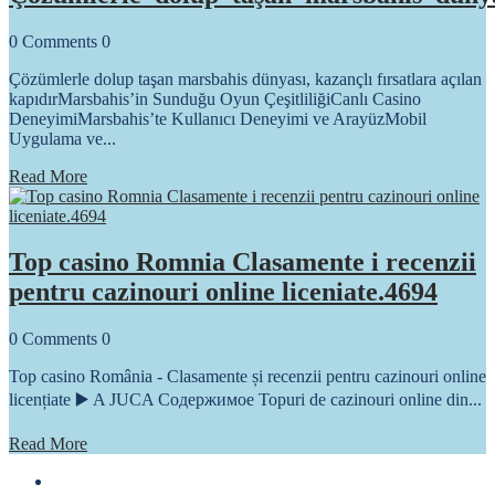
0
Comments
0
Çözümlerle dolup taşan marsbahis dünyası, kazançlı fırsatlara açılan
kapıdırMarsbahis’in Sunduğu Oyun ÇeşitliliğiCanlı Casino
DeneyimiMarsbahis’te Kullanıcı Deneyimi ve ArayüzMobil
Uygulama ve...
Read More
Top casino Romnia Clasamente i recenzii
pentru cazinouri online liceniate.4694
0
Comments
0
Top casino România - Clasamente și recenzii pentru cazinouri online
licențiate ▶️ A JUCA Содержимое Topuri de cazinouri online din...
Read More