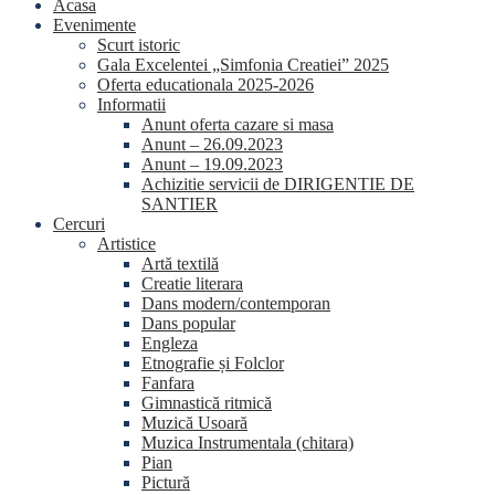
Acasa
Evenimente
Scurt istoric
Gala Excelentei „Simfonia Creatiei” 2025
Oferta educationala 2025-2026
Informatii
Anunt oferta cazare si masa
Anunt – 26.09.2023
Anunt – 19.09.2023
Achizitie servicii de DIRIGENTIE DE
SANTIER
Cercuri
Artistice
Artă textilă
Creatie literara
Dans modern/contemporan
Dans popular
Engleza
Etnografie și Folclor
Fanfara
Gimnastică ritmică
Muzică Usoară
Muzica Instrumentala (chitara)
Pian
Pictură