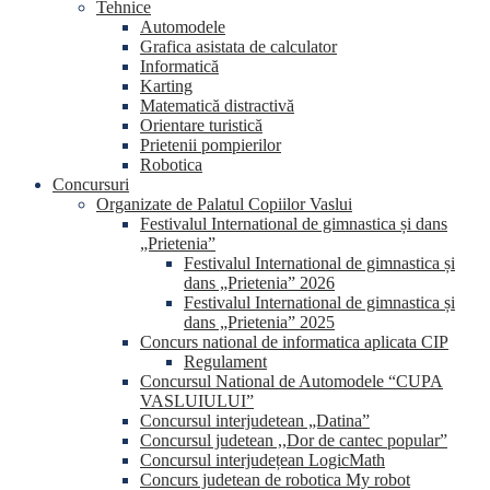
Tehnice
Automodele
Grafica asistata de calculator
Informatică
Karting
Matematică distractivă
Orientare turistică
Prietenii pompierilor
Robotica
Concursuri
Organizate de Palatul Copiilor Vaslui
Festivalul International de gimnastica și dans
„Prietenia”
Festivalul International de gimnastica și
dans „Prietenia” 2026
Festivalul International de gimnastica și
dans „Prietenia” 2025
Concurs national de informatica aplicata CIP
Regulament
Concursul National de Automodele “CUPA
VASLUIULUI”
Concursul interjudetean „Datina”
Concursul judetean ,,Dor de cantec popular”
Concursul interjudețean LogicMath
Concurs judetean de robotica My robot