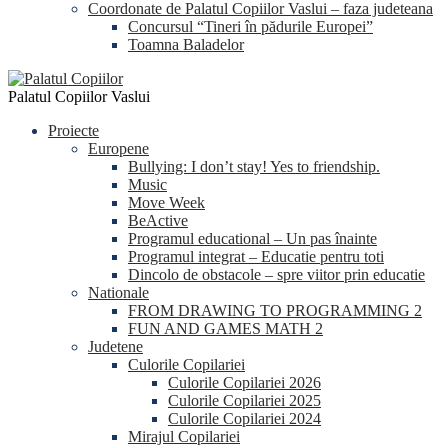
Coordonate de Palatul Copiilor Vaslui – faza judeteana
Concursul “Tineri în pădurile Europei”
Toamna Baladelor
Palatul Copiilor Vaslui
Proiecte
Europene
Bullying: I don’t stay! Yes to friendship.
Music
Move Week
BeActive
Programul educational – Un pas înainte
Programul integrat – Educatie pentru toti
Dincolo de obstacole – spre viitor prin educatie
Nationale
FROM DRAWING TO PROGRAMMING 2
FUN AND GAMES MATH 2
Judetene
Culorile Copilariei
Culorile Copilariei 2026
Culorile Copilariei 2025
Culorile Copilariei 2024
Mirajul Copilariei