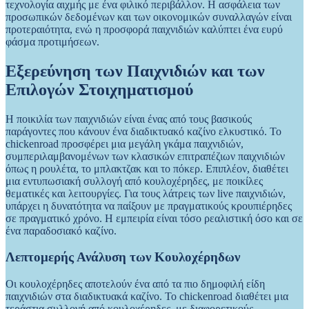
τεχνολογία αιχμής με ένα φιλικό περιβάλλον. Η ασφάλεια των
προσωπικών δεδομένων και των οικονομικών συναλλαγών είναι
προτεραιότητα, ενώ η προσφορά παιχνιδιών καλύπτει ένα ευρύ
φάσμα προτιμήσεων.
Εξερεύνηση των Παιχνιδιών και των
Επιλογών Στοιχηματισμού
Η ποικιλία των παιχνιδιών είναι ένας από τους βασικούς
παράγοντες που κάνουν ένα διαδικτυακό καζίνο ελκυστικό. Το
chickenroad προσφέρει μια μεγάλη γκάμα παιχνιδιών,
συμπεριλαμβανομένων των κλασικών επιτραπέζιων παιχνιδιών
όπως η ρουλέτα, το μπλακτζακ και το πόκερ. Επιπλέον, διαθέτει
μια εντυπωσιακή συλλογή από κουλοχέρηδες, με ποικίλες
θεματικές και λειτουργίες. Για τους λάτρεις των live παιχνιδιών,
υπάρχει η δυνατότητα να παίξουν με πραγματικούς κρουπιέρηδες
σε πραγματικό χρόνο. Η εμπειρία είναι τόσο ρεαλιστική όσο και σε
ένα παραδοσιακό καζίνο.
Λεπτομερής Ανάλυση των Κουλοχέρηδων
Οι κουλοχέρηδες αποτελούν ένα από τα πιο δημοφιλή είδη
παιχνιδιών στα διαδικτυακά καζίνο. Το chickenroad διαθέτει μια
τεράστια συλλογή από κουλοχέρηδες, με διαφορετικούς