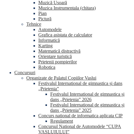
Muzică Usoară
Muzica Instrumentala (chitara)
Pian
Pictură
Tehnice
Automodele
Grafica asistata de calculator
Informatică
Karting
Matematică distractivă
Orientare turistică
Prietenii pompierilor
Robotica
Concursuri
Organizate de Palatul Copiilor Vaslui
Festivalul International de gimnastica și dans
„Prietenia”
Festivalul International de gimnastica și
dans „Prietenia” 2026
Festivalul International de gimnastica și
dans „Prietenia” 2025
Concurs national de informatica aplicata CIP
Regulament
Concursul National de Automodele “CUPA
VASLUIULUI”