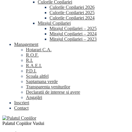
Culorile Copilariei
Culorile Copilariei 2026
Culorile Copilariei 2025
Culorile Copilariei 2024
Mirajul Copilariei
Mirajul Copilariei – 2025
Mirajul Copilariei – 2024
Mirajul Copilariei – 2023
Management
Hotarari C.A.
R.O.F.
R.I.
R.A.E.I.
P.D.I.
Scoala altfel
Saptamana verde
Transparenta veniturilor
Declaratii de interese si avere
Angajări
Inscrieri
Contact
Palatul Copiilor Vaslui