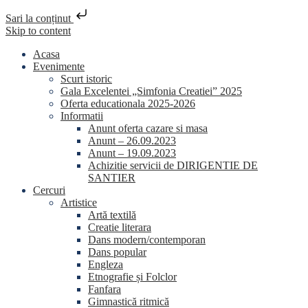
Sari la conținut
Skip to content
Acasa
Evenimente
Scurt istoric
Gala Excelentei „Simfonia Creatiei” 2025
Oferta educationala 2025-2026
Informatii
Anunt oferta cazare si masa
Anunt – 26.09.2023
Anunt – 19.09.2023
Achizitie servicii de DIRIGENTIE DE
SANTIER
Cercuri
Artistice
Artă textilă
Creatie literara
Dans modern/contemporan
Dans popular
Engleza
Etnografie și Folclor
Fanfara
Gimnastică ritmică