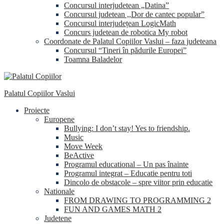
Concursul interjudetean „Datina”
Concursul judetean ,,Dor de cantec popular”
Concursul interjudețean LogicMath
Concurs judetean de robotica My robot
Coordonate de Palatul Copiilor Vaslui – faza judeteana
Concursul “Tineri în pădurile Europei”
Toamna Baladelor
Palatul Copiilor Vaslui
Proiecte
Europene
Bullying: I don’t stay! Yes to friendship.
Music
Move Week
BeActive
Programul educational – Un pas înainte
Programul integrat – Educatie pentru toti
Dincolo de obstacole – spre viitor prin educatie
Nationale
FROM DRAWING TO PROGRAMMING 2
FUN AND GAMES MATH 2
Judetene