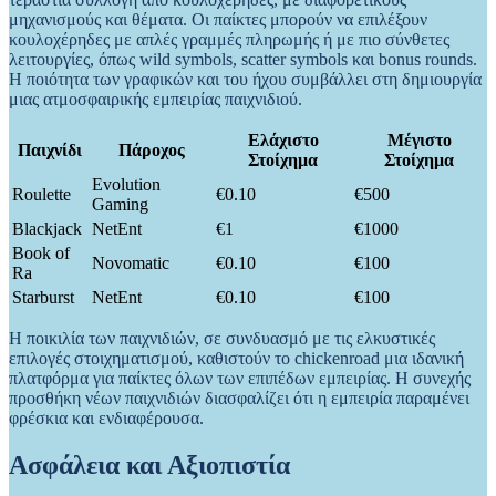
μηχανισμούς και θέματα. Οι παίκτες μπορούν να επιλέξουν
κουλοχέρηδες με απλές γραμμές πληρωμής ή με πιο σύνθετες
λειτουργίες, όπως wild symbols, scatter symbols και bonus rounds.
Η ποιότητα των γραφικών και του ήχου συμβάλλει στη δημιουργία
μιας ατμοσφαιρικής εμπειρίας παιχνιδιού.
Ελάχιστο
Μέγιστο
Παιχνίδι
Πάροχος
Στοίχημα
Στοίχημα
Evolution
Roulette
€0.10
€500
Gaming
Blackjack
NetEnt
€1
€1000
Book of
Novomatic
€0.10
€100
Ra
Starburst
NetEnt
€0.10
€100
Η ποικιλία των παιχνιδιών, σε συνδυασμό με τις ελκυστικές
επιλογές στοιχηματισμού, καθιστούν το chickenroad μια ιδανική
πλατφόρμα για παίκτες όλων των επιπέδων εμπειρίας. Η συνεχής
προσθήκη νέων παιχνιδιών διασφαλίζει ότι η εμπειρία παραμένει
φρέσκια και ενδιαφέρουσα.
Ασφάλεια και Αξιοπιστία