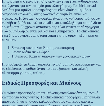
Η ποιότητα της εξυπηρέτησης πελατών είναι ένας καθοριστικός
παράγοντας για την επιτυχία μιας πλατφόρμας. Το chickenroad
διαθέτει μια ομάδα υποστήριξης που είναι διαθέσιμη μέσω
διαφόρων καναλιών, όπως ζωντανή συνομιλία, email και
τηλέφωνο. Η ζωντανή συνομιλία είναι ο πιο γρήγορος τρόπος για
να λάβετε βοήθεια, ενώ το email είναι κατάλληλο για πιο σύνθετα
ερωτήματα. Οι χρόνοι ανταπόκρισης είναι γενικά πολύ γρήγοροι,
ενώ οι υπάλληλοι είναι φιλικοί και εξυπηρετικοί. Το chickenroad
έχει δημιουργήσει μια ισχυρή φήμη για την άριστη εξυπηρέτηση
πελατών.
Ζωντανή συνομιλία: Άμεση ανταπόκριση
Email: Μέσα σε 24 ώρες
Τηλέφωνο: Κατά τη διάρκεια των γραφειακών ωρών
Η υποστήριξη πελατών αποτελεί ένα σημαντικό πλεονέκτημα για
το chickenroad, καθιστώντας το μια αξιόπιστη και φιλική
πλατφόρμα για τους παίκτες.
Ειδικές Προσφορές και Μπόνους
Οι ειδικές προσφορές και τα μπόνους αποτελούν ένα σημαντικό
κίνητρο για τους παίκτες. Το chickenroad προσφέρει μια ποικιλία
μπόνους, όπως μπόνους καλωσορίσματος για νέους παίκτες,
μπόνους επαναφόρτισης για υπάρχοντες παίκτες και δωρεάν