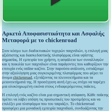
▶️
Αρκετά Αποφασιστικότητα και Ασφαλής
Μεταφορά με το chickenroad
Στον κόσμο των διαδικτυακών τυχερών παιχνιδιών, η επιλογή μιας
αξιόπιστης και διασκεδαστικής πλατφόρμας είναι υψίστης
σημασίας. Η εμπειρία του χρήστη, η ασφάλεια των συναλλαγών
και η ποικιλία των παιχνιδιών είναι παράγοντες που καθορίζουν την
επιτυχία ενός online καζίνο. Στην παρούσα ανάλυση, εστιάζουμε
στην αξιολόγηση μιας συγκεκριμένης πλατφόρμας που φέρει το
όνομα
chickenroad
, εξετάζοντας τα πλεονεκτήματα και τα
μειονεκτήματά της. Η προσέγγιση αυτή έχει ως στόχο να παρέχει
μια ολοκληρωμένη εικόνα στους ενδιαφερόμενους παίκτες.
Η επιλογή ενός καζίνο είναι μια σημαντική απόφαση. Κάθε παίκτης
πρέπει να λάβει υπόψη τις προσωπικές του προτιμήσεις και να
επιλέξει μια πλατφόρμα που του ταιριάζει. Το chickenroad
προσφέρει μια μοναδική εμπειρία παιχνιδιού, συνδυάζοντας την