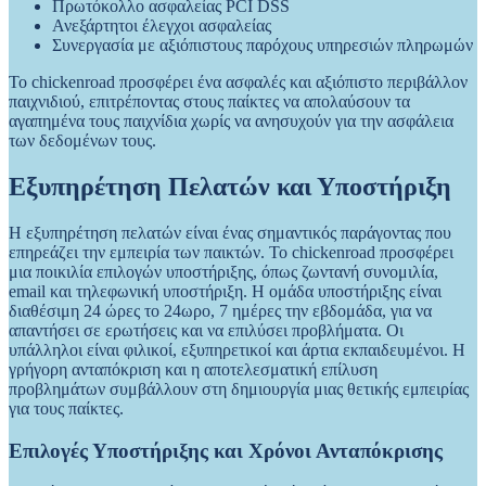
Πρωτόκολλο ασφαλείας PCI DSS
Ανεξάρτητοι έλεγχοι ασφαλείας
Συνεργασία με αξιόπιστους παρόχους υπηρεσιών πληρωμών
Το chickenroad προσφέρει ένα ασφαλές και αξιόπιστο περιβάλλον
παιχνιδιού, επιτρέποντας στους παίκτες να απολαύσουν τα
αγαπημένα τους παιχνίδια χωρίς να ανησυχούν για την ασφάλεια
των δεδομένων τους.
Εξυπηρέτηση Πελατών και Υποστήριξη
Η εξυπηρέτηση πελατών είναι ένας σημαντικός παράγοντας που
επηρεάζει την εμπειρία των παικτών. Το chickenroad προσφέρει
μια ποικιλία επιλογών υποστήριξης, όπως ζωντανή συνομιλία,
email και τηλεφωνική υποστήριξη. Η ομάδα υποστήριξης είναι
διαθέσιμη 24 ώρες το 24ωρο, 7 ημέρες την εβδομάδα, για να
απαντήσει σε ερωτήσεις και να επιλύσει προβλήματα. Οι
υπάλληλοι είναι φιλικοί, εξυπηρετικοί και άρτια εκπαιδευμένοι. Η
γρήγορη ανταπόκριση και η αποτελεσματική επίλυση
προβλημάτων συμβάλλουν στη δημιουργία μιας θετικής εμπειρίας
για τους παίκτες.
Επιλογές Υποστήριξης και Χρόνοι Ανταπόκρισης