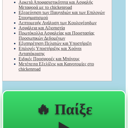
Αρκετά Αποφασιστικότητα και Ασφαλής
Μεταφορά με το chickenroad
Εξερεύνηση των Παιχνιδιών και των Επιλογών
Στοιχηματισμού
Λεπτομερής Ανάλυση των Κουλοχέρηδων
Ασφάλεια και Αξιοπιστία
Πρωτόκολλα Ασφαλείας και Προστασίας
Προσωπικών Δεδομένων
Εξυπηρέτηση Πελατών και Υποστήριξη
Επιλογές Υποστήριξης και Χρόνοι
Ανταπόκρισης
Ειδικές Προσφορές και Μπόνους
Μετέπειτα Εξελίξεις και Καινοτομίες στο
chickenroad
🔥 Παίξε