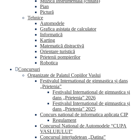
Muzica Instrumentala (chitara)
Pian
Pictură
Tehnice
Automodele
Grafica asistata de calculator
Informatică
Karting
Matematică distractivă
Orientare turistică
Prietenii pompierilor
Robotica
Concursuri
Organizate de Palatul Copiilor Vaslui
Festivalul International de gimnastica și dans
„Prietenia”
Festivalul International de gimnastica și
dans „Prietenia” 2026
Festivalul International de gimnastica și
dans „Prietenia” 2025
Concurs national de informatica aplicata CIP
Regulament
Concursul National de Automodele “CUPA
VASLUIULUI”
Concursul interjudetean „Datina”