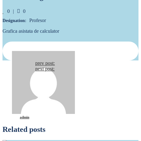
Likes
Comments
0
0
Profesor
Designation:
Grafica asistata de calculator
Continue
prev post:
next post:
Reading
admin
Related posts