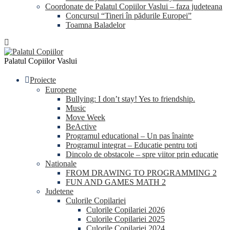
Coordonate de Palatul Copiilor Vaslui – faza judeteana
Concursul “Tineri în pădurile Europei”
Toamna Baladelor
Palatul Copiilor Vaslui
Proiecte
Europene
Bullying: I don’t stay! Yes to friendship.
Music
Move Week
BeActive
Programul educational – Un pas înainte
Programul integrat – Educatie pentru toti
Dincolo de obstacole – spre viitor prin educatie
Nationale
FROM DRAWING TO PROGRAMMING 2
FUN AND GAMES MATH 2
Judetene
Culorile Copilariei
Culorile Copilariei 2026
Culorile Copilariei 2025
Culorile Copilariei 2024