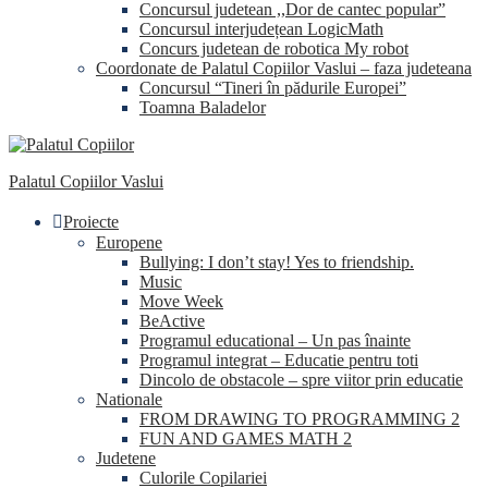
Concursul judetean ,,Dor de cantec popular”
Concursul interjudețean LogicMath
Concurs judetean de robotica My robot
Coordonate de Palatul Copiilor Vaslui – faza judeteana
Concursul “Tineri în pădurile Europei”
Toamna Baladelor
Palatul Copiilor Vaslui
Proiecte
Europene
Bullying: I don’t stay! Yes to friendship.
Music
Move Week
BeActive
Programul educational – Un pas înainte
Programul integrat – Educatie pentru toti
Dincolo de obstacole – spre viitor prin educatie
Nationale
FROM DRAWING TO PROGRAMMING 2
FUN AND GAMES MATH 2
Judetene
Culorile Copilariei