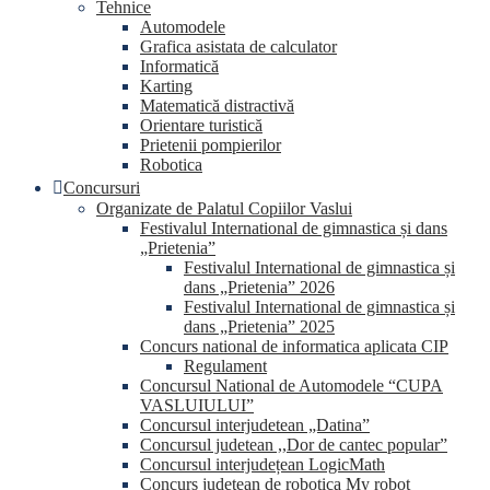
Tehnice
Automodele
Grafica asistata de calculator
Informatică
Karting
Matematică distractivă
Orientare turistică
Prietenii pompierilor
Robotica
Concursuri
Organizate de Palatul Copiilor Vaslui
Festivalul International de gimnastica și dans
„Prietenia”
Festivalul International de gimnastica și
dans „Prietenia” 2026
Festivalul International de gimnastica și
dans „Prietenia” 2025
Concurs national de informatica aplicata CIP
Regulament
Concursul National de Automodele “CUPA
VASLUIULUI”
Concursul interjudetean „Datina”
Concursul judetean ,,Dor de cantec popular”
Concursul interjudețean LogicMath
Concurs judetean de robotica My robot