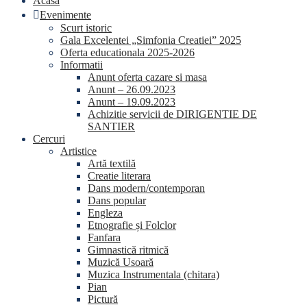
Acasa
Evenimente
Scurt istoric
Gala Excelentei „Simfonia Creatiei” 2025
Oferta educationala 2025-2026
Informatii
Anunt oferta cazare si masa
Anunt – 26.09.2023
Anunt – 19.09.2023
Achizitie servicii de DIRIGENTIE DE
SANTIER
Cercuri
Artistice
Artă textilă
Creatie literara
Dans modern/contemporan
Dans popular
Engleza
Etnografie și Folclor
Fanfara
Gimnastică ritmică
Muzică Usoară
Muzica Instrumentala (chitara)
Pian
Pictură