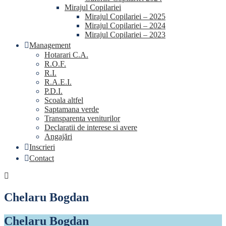
Mirajul Copilariei
Mirajul Copilariei – 2025
Mirajul Copilariei – 2024
Mirajul Copilariei – 2023
Management
Hotarari C.A.
R.O.F.
R.I.
R.A.E.I.
P.D.I.
Scoala altfel
Saptamana verde
Transparenta veniturilor
Declaratii de interese si avere
Angajări
Inscrieri
Contact
Chelaru Bogdan
Chelaru Bogdan