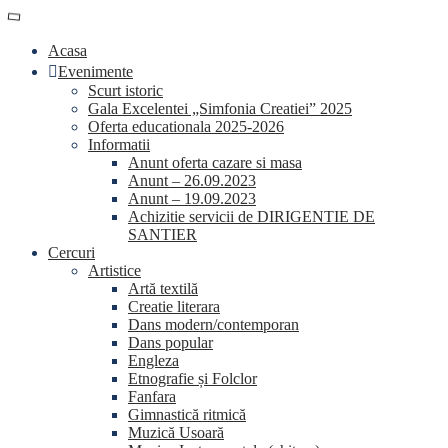
Skip
conținut
to
Acasa
content
Evenimente
Scurt istoric
Gala Excelentei „Simfonia Creatiei” 2025
Oferta educationala 2025-2026
Informatii
Anunt oferta cazare si masa
Anunt – 26.09.2023
Anunt – 19.09.2023
Achizitie servicii de DIRIGENTIE DE
SANTIER
Cercuri
Artistice
Artă textilă
Creatie literara
Dans modern/contemporan
Dans popular
Engleza
Etnografie și Folclor
Fanfara
Gimnastică ritmică
Muzică Usoară