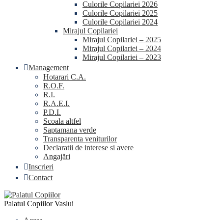
Culorile Copilariei 2026
Culorile Copilariei 2025
Culorile Copilariei 2024
Mirajul Copilariei
Mirajul Copilariei – 2025
Mirajul Copilariei – 2024
Mirajul Copilariei – 2023
Management
Hotarari C.A.
R.O.F.
R.I.
R.A.E.I.
P.D.I.
Scoala altfel
Saptamana verde
Transparenta veniturilor
Declaratii de interese si avere
Angajări
Inscrieri
Contact
Palatul Copiilor Vaslui