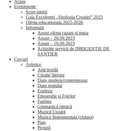
Acasa
Evenimente
Scurt istoric
Gala Excelentei „Simfonia Creatiei” 2025
Oferta educationala 2025-2026
Informatii
Anunt oferta cazare si masa
Anunt – 26.09.2023
Anunt – 19.09.2023
Achizitie servicii de DIRIGENTIE DE
SANTIER
Cercuri
Artistice
Artă textilă
Creatie literara
Dans modern/contemporan
Dans popular
Engleza
Etnografie și Folclor
Fanfara
Gimnastică ritmică
Muzică Usoară
Muzica Instrumentala (chitara)
Pian
Pictură