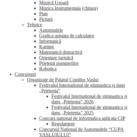
Muzică Usoară
Muzica Instrumentala (chitara)
Pian
Pictură
Tehnice
Automodele
Grafica asistata de calculator
Informatică
Karting
Matematică distractivă
Orientare turistică
Prietenii pompierilor
Robotica
Concursuri
Organizate de Palatul Copiilor Vaslui
Festivalul International de gimnastica și dans
„Prietenia”
Festivalul International de gimnastica și
dans „Prietenia” 2026
Festivalul International de gimnastica și
dans „Prietenia” 2025
Concurs national de informatica aplicata CIP
Regulament
Concursul National de Automodele “CUPA
VASLUIULUI”