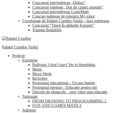
Concursul interjudetean „Datina”
Concursul judetean ,,Dor de cantec popular”
Concursul interjudețean LogicMath
Concurs judetean de robotica My robot
Coordonate de Palatul Copiilor Vaslui – faza judeteana
Concursul “Tineri în pădurile Europei”
Toamna Baladelor
Palatul Copiilor Vaslui
Proiecte
Europene
Bullying: I don’t stay! Yes to friendship.
Music
Move Week
BeActive
Programul educational – Un pas înainte
Programul integrat – Educatie pentru toti
Dincolo de obstacole – spre viitor prin educatie
Nationale
FROM DRAWING TO PROGRAMMING 2
FUN AND GAMES MATH 2
Judetene