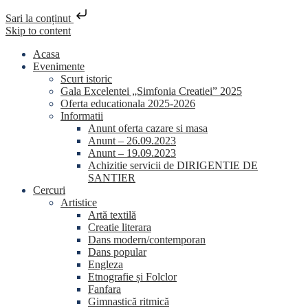
Sari la conținut
Skip to content
Acasa
Evenimente
Scurt istoric
Gala Excelentei „Simfonia Creatiei” 2025
Oferta educationala 2025-2026
Informatii
Anunt oferta cazare si masa
Anunt – 26.09.2023
Anunt – 19.09.2023
Achizitie servicii de DIRIGENTIE DE
SANTIER
Cercuri
Artistice
Artă textilă
Creatie literara
Dans modern/contemporan
Dans popular
Engleza
Etnografie și Folclor
Fanfara
Gimnastică ritmică