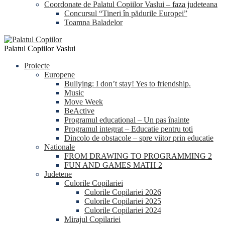
Coordonate de Palatul Copiilor Vaslui – faza judeteana
Concursul “Tineri în pădurile Europei”
Toamna Baladelor
Palatul Copiilor Vaslui
Proiecte
Europene
Bullying: I don’t stay! Yes to friendship.
Music
Move Week
BeActive
Programul educational – Un pas înainte
Programul integrat – Educatie pentru toti
Dincolo de obstacole – spre viitor prin educatie
Nationale
FROM DRAWING TO PROGRAMMING 2
FUN AND GAMES MATH 2
Judetene
Culorile Copilariei
Culorile Copilariei 2026
Culorile Copilariei 2025
Culorile Copilariei 2024
Mirajul Copilariei