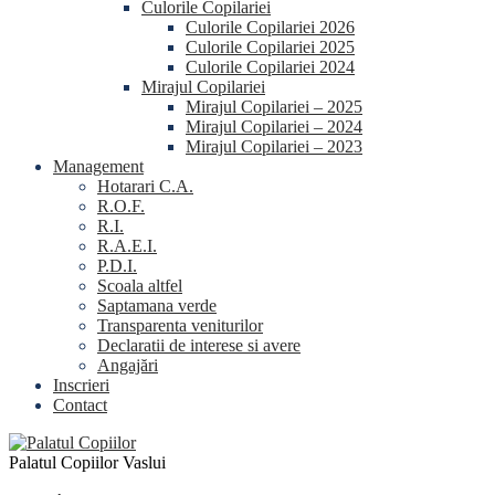
Culorile Copilariei
Culorile Copilariei 2026
Culorile Copilariei 2025
Culorile Copilariei 2024
Mirajul Copilariei
Mirajul Copilariei – 2025
Mirajul Copilariei – 2024
Mirajul Copilariei – 2023
Management
Hotarari C.A.
R.O.F.
R.I.
R.A.E.I.
P.D.I.
Scoala altfel
Saptamana verde
Transparenta veniturilor
Declaratii de interese si avere
Angajări
Inscrieri
Contact
Palatul Copiilor Vaslui