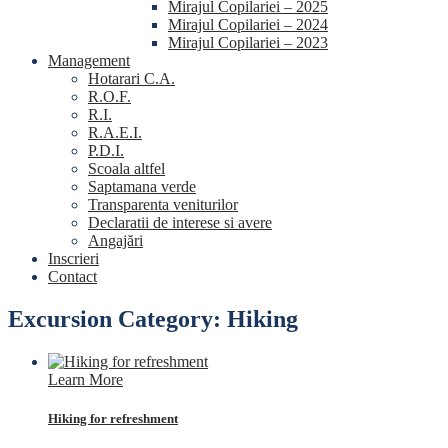
Mirajul Copilariei – 2025
Mirajul Copilariei – 2024
Mirajul Copilariei – 2023
Management
Hotarari C.A.
R.O.F.
R.I.
R.A.E.I.
P.D.I.
Scoala altfel
Saptamana verde
Transparenta veniturilor
Declaratii de interese si avere
Angajări
Inscrieri
Contact
Excursion Category:
Hiking
Learn More
Hiking for refreshment