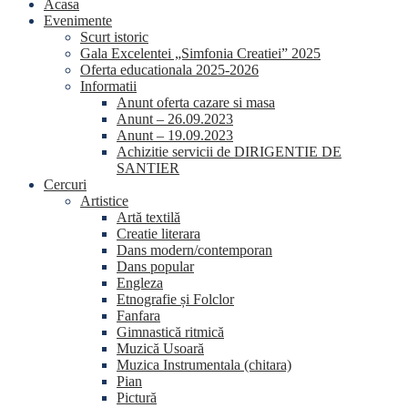
Acasa
Evenimente
Scurt istoric
Gala Excelentei „Simfonia Creatiei” 2025
Oferta educationala 2025-2026
Informatii
Anunt oferta cazare si masa
Anunt – 26.09.2023
Anunt – 19.09.2023
Achizitie servicii de DIRIGENTIE DE
SANTIER
Cercuri
Artistice
Artă textilă
Creatie literara
Dans modern/contemporan
Dans popular
Engleza
Etnografie și Folclor
Fanfara
Gimnastică ritmică
Muzică Usoară
Muzica Instrumentala (chitara)
Pian
Pictură