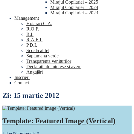
Mirajul Copilariei – 2025
Mirajul Copilariei – 2024
Mirajul Copilariei – 2023
Management
Hotarari C.A.
R.O.F.
R.I.
R.A.E.I.
P.D.I.
Scoala altfel
Saptamana verde
Transparenta veniturilor
Declaratii de interese si avere
Angajări
Inscrieri
Contact
Zi:
15 martie 2012
Template: Featured Image (Vertical)
Likes
0
Comments
0