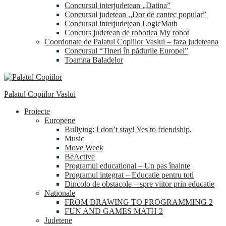
Concursul interjudetean „Datina”
Concursul judetean ,,Dor de cantec popular”
Concursul interjudețean LogicMath
Concurs judetean de robotica My robot
Coordonate de Palatul Copiilor Vaslui – faza judeteana
Concursul “Tineri în pădurile Europei”
Toamna Baladelor
Palatul Copiilor Vaslui
Proiecte
Europene
Bullying: I don’t stay! Yes to friendship.
Music
Move Week
BeActive
Programul educational – Un pas înainte
Programul integrat – Educatie pentru toti
Dincolo de obstacole – spre viitor prin educatie
Nationale
FROM DRAWING TO PROGRAMMING 2
FUN AND GAMES MATH 2
Judetene