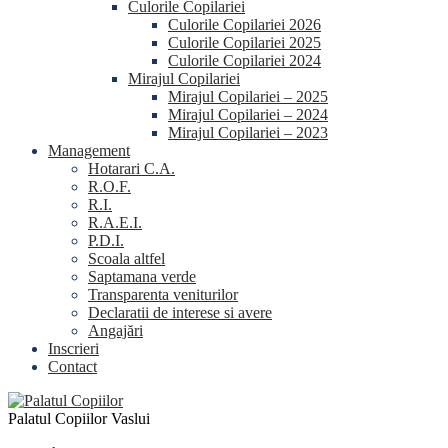
Culorile Copilariei
Culorile Copilariei 2026
Culorile Copilariei 2025
Culorile Copilariei 2024
Mirajul Copilariei
Mirajul Copilariei – 2025
Mirajul Copilariei – 2024
Mirajul Copilariei – 2023
Management
Hotarari C.A.
R.O.F.
R.I.
R.A.E.I.
P.D.I.
Scoala altfel
Saptamana verde
Transparenta veniturilor
Declaratii de interese si avere
Angajări
Inscrieri
Contact
Palatul Copiilor Vaslui