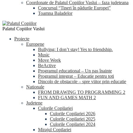
Coordonate de Palatul Copiilor Vaslui – faza judeteana
Concursul “Tineri în pădurile Europei”
Toamna Baladelor
Palatul Copiilor Vaslui
Proiecte
Europene
Bullying: I don’t stay! Yes to friendship.
Music
Move Week
BeActive
Programul educational – Un pas înainte
Programul integrat – Educatie pentru toti
Dincolo de obstacole – spre viitor prin educatie
Nationale
FROM DRAWING TO PROGRAMMING 2
FUN AND GAMES MATH 2
Judetene
Culorile Copilariei
Culorile Copilariei 2026
Culorile Copilariei 2025
Culorile Copilariei 2024
Mirajul Copilariei