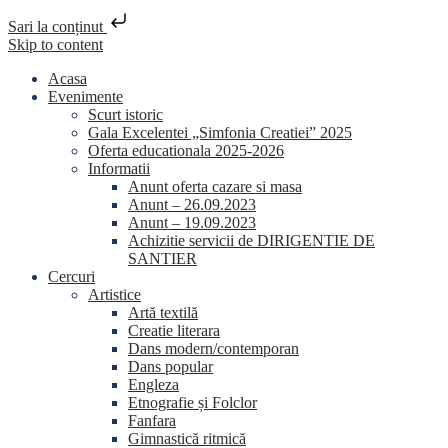
Sari la conținut
Skip to content
Acasa
Evenimente
Scurt istoric
Gala Excelentei „Simfonia Creatiei” 2025
Oferta educationala 2025-2026
Informatii
Anunt oferta cazare si masa
Anunt – 26.09.2023
Anunt – 19.09.2023
Achizitie servicii de DIRIGENTIE DE
SANTIER
Cercuri
Artistice
Artă textilă
Creatie literara
Dans modern/contemporan
Dans popular
Engleza
Etnografie și Folclor
Fanfara
Gimnastică ritmică