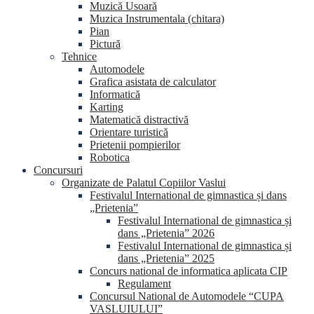
Muzică Usoară
Muzica Instrumentala (chitara)
Pian
Pictură
Tehnice
Automodele
Grafica asistata de calculator
Informatică
Karting
Matematică distractivă
Orientare turistică
Prietenii pompierilor
Robotica
Concursuri
Organizate de Palatul Copiilor Vaslui
Festivalul International de gimnastica și dans
„Prietenia”
Festivalul International de gimnastica și
dans „Prietenia” 2026
Festivalul International de gimnastica și
dans „Prietenia” 2025
Concurs national de informatica aplicata CIP
Regulament
Concursul National de Automodele “CUPA
VASLUIULUI”