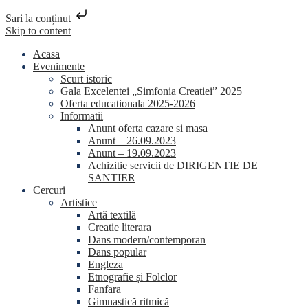
Sari la conținut
Skip to content
Acasa
Evenimente
Scurt istoric
Gala Excelentei „Simfonia Creatiei” 2025
Oferta educationala 2025-2026
Informatii
Anunt oferta cazare si masa
Anunt – 26.09.2023
Anunt – 19.09.2023
Achizitie servicii de DIRIGENTIE DE
SANTIER
Cercuri
Artistice
Artă textilă
Creatie literara
Dans modern/contemporan
Dans popular
Engleza
Etnografie și Folclor
Fanfara
Gimnastică ritmică