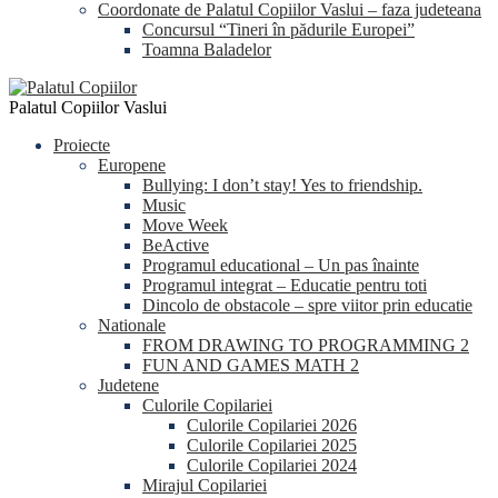
Coordonate de Palatul Copiilor Vaslui – faza judeteana
Concursul “Tineri în pădurile Europei”
Toamna Baladelor
Palatul Copiilor Vaslui
Proiecte
Europene
Bullying: I don’t stay! Yes to friendship.
Music
Move Week
BeActive
Programul educational – Un pas înainte
Programul integrat – Educatie pentru toti
Dincolo de obstacole – spre viitor prin educatie
Nationale
FROM DRAWING TO PROGRAMMING 2
FUN AND GAMES MATH 2
Judetene
Culorile Copilariei
Culorile Copilariei 2026
Culorile Copilariei 2025
Culorile Copilariei 2024
Mirajul Copilariei