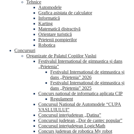
Tehnice
Automodele
Grafica asistata de calculator
Informatică
Karting
Matematică distractivă
Orientare turistică
Prietenii pompierilor
Robotica
Concursuri
Organizate de Palatul Copiilor Vaslui
Festivalul International de gimnastica și dans
„Prietenia”
Festivalul International de gimnastica și
dans „Prietenia” 2026
Festivalul International de gimnastica și
dans „Prietenia” 2025
Concurs national de informatica aplicata CIP
Regulament
Concursul National de Automodele “CUPA
VASLUIULUI”
Concursul interjudetean „Datina”
Concursul judetean ,,Dor de cantec popular”
Concursul interjudețean LogicMath
Concurs judetean de robotica My robot