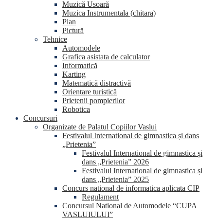
Muzică Usoară
Muzica Instrumentala (chitara)
Pian
Pictură
Tehnice
Automodele
Grafica asistata de calculator
Informatică
Karting
Matematică distractivă
Orientare turistică
Prietenii pompierilor
Robotica
Concursuri
Organizate de Palatul Copiilor Vaslui
Festivalul International de gimnastica și dans
„Prietenia”
Festivalul International de gimnastica și
dans „Prietenia” 2026
Festivalul International de gimnastica și
dans „Prietenia” 2025
Concurs national de informatica aplicata CIP
Regulament
Concursul National de Automodele “CUPA
VASLUIULUI”