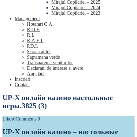
Mirajul Copilariei – 2025
Mirajul Copilariei – 2024
Mirajul Copilariei – 2023
Management
Hotarari C.A.
R.O.F.
R.I.
R.A.E.I.
P.D.I.
Scoala altfel
Saptamana verde
Transparenta veniturilor
Declaratii de interese si avere
Angajări
Inscrieri
Contact
UP-X онлайн казино настольные
игры.3825 (3)
Likes
0
Comments
0
UP-X онлайн казино – настольные