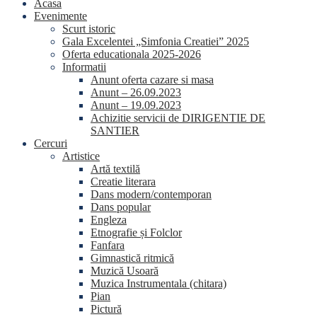
Acasa
Evenimente
Scurt istoric
Gala Excelentei „Simfonia Creatiei” 2025
Oferta educationala 2025-2026
Informatii
Anunt oferta cazare si masa
Anunt – 26.09.2023
Anunt – 19.09.2023
Achizitie servicii de DIRIGENTIE DE
SANTIER
Cercuri
Artistice
Artă textilă
Creatie literara
Dans modern/contemporan
Dans popular
Engleza
Etnografie și Folclor
Fanfara
Gimnastică ritmică
Muzică Usoară
Muzica Instrumentala (chitara)
Pian
Pictură