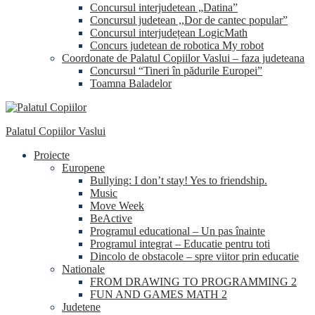
Concursul interjudetean „Datina”
Concursul judetean ,,Dor de cantec popular”
Concursul interjudețean LogicMath
Concurs judetean de robotica My robot
Coordonate de Palatul Copiilor Vaslui – faza judeteana
Concursul “Tineri în pădurile Europei”
Toamna Baladelor
Palatul Copiilor Vaslui
Proiecte
Europene
Bullying: I don’t stay! Yes to friendship.
Music
Move Week
BeActive
Programul educational – Un pas înainte
Programul integrat – Educatie pentru toti
Dincolo de obstacole – spre viitor prin educatie
Nationale
FROM DRAWING TO PROGRAMMING 2
FUN AND GAMES MATH 2
Judetene