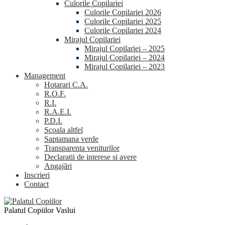
Culorile Copilariei
Culorile Copilariei 2026
Culorile Copilariei 2025
Culorile Copilariei 2024
Mirajul Copilariei
Mirajul Copilariei – 2025
Mirajul Copilariei – 2024
Mirajul Copilariei – 2023
Management
Hotarari C.A.
R.O.F.
R.I.
R.A.E.I.
P.D.I.
Scoala altfel
Saptamana verde
Transparenta veniturilor
Declaratii de interese si avere
Angajări
Inscrieri
Contact
Palatul Copiilor Vaslui