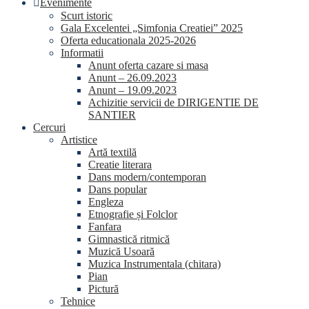
Evenimente
Scurt istoric
Gala Excelentei „Simfonia Creatiei” 2025
Oferta educationala 2025-2026
Informatii
Anunt oferta cazare si masa
Anunt – 26.09.2023
Anunt – 19.09.2023
Achizitie servicii de DIRIGENTIE DE
SANTIER
Cercuri
Artistice
Artă textilă
Creatie literara
Dans modern/contemporan
Dans popular
Engleza
Etnografie și Folclor
Fanfara
Gimnastică ritmică
Muzică Usoară
Muzica Instrumentala (chitara)
Pian
Pictură
Tehnice