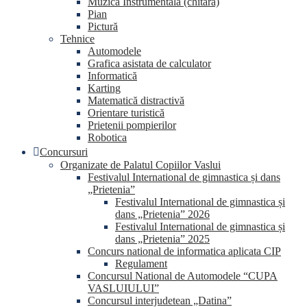
Muzica Instrumentala (chitara)
Pian
Pictură
Tehnice
Automodele
Grafica asistata de calculator
Informatică
Karting
Matematică distractivă
Orientare turistică
Prietenii pompierilor
Robotica
Concursuri
Organizate de Palatul Copiilor Vaslui
Festivalul International de gimnastica și dans
„Prietenia”
Festivalul International de gimnastica și
dans „Prietenia” 2026
Festivalul International de gimnastica și
dans „Prietenia” 2025
Concurs national de informatica aplicata CIP
Regulament
Concursul National de Automodele “CUPA
VASLUIULUI”
Concursul interjudetean „Datina”