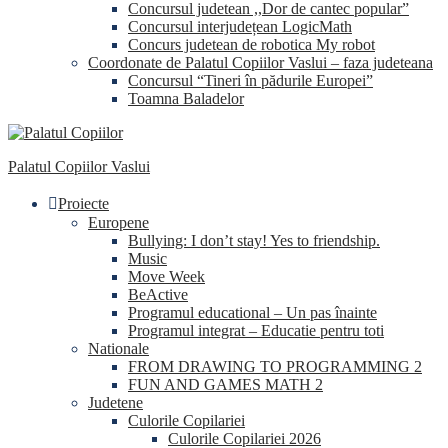
Concursul judetean ,,Dor de cantec popular”
Concursul interjudețean LogicMath
Concurs judetean de robotica My robot
Coordonate de Palatul Copiilor Vaslui – faza judeteana
Concursul “Tineri în pădurile Europei”
Toamna Baladelor
Palatul Copiilor Vaslui
Proiecte
Europene
Bullying: I don’t stay! Yes to friendship.
Music
Move Week
BeActive
Programul educational – Un pas înainte
Programul integrat – Educatie pentru toti
Nationale
FROM DRAWING TO PROGRAMMING 2
FUN AND GAMES MATH 2
Judetene
Culorile Copilariei
Culorile Copilariei 2026