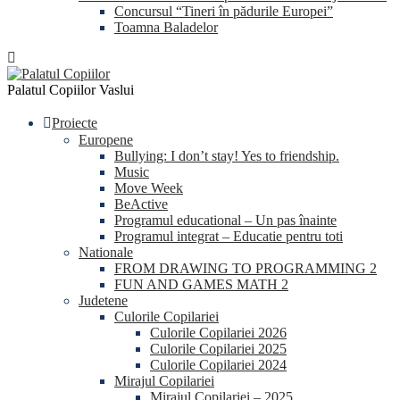
Concursul “Tineri în pădurile Europei”
Toamna Baladelor
Palatul Copiilor Vaslui
Proiecte
Europene
Bullying: I don’t stay! Yes to friendship.
Music
Move Week
BeActive
Programul educational – Un pas înainte
Programul integrat – Educatie pentru toti
Nationale
FROM DRAWING TO PROGRAMMING 2
FUN AND GAMES MATH 2
Judetene
Culorile Copilariei
Culorile Copilariei 2026
Culorile Copilariei 2025
Culorile Copilariei 2024
Mirajul Copilariei
Mirajul Copilariei – 2025