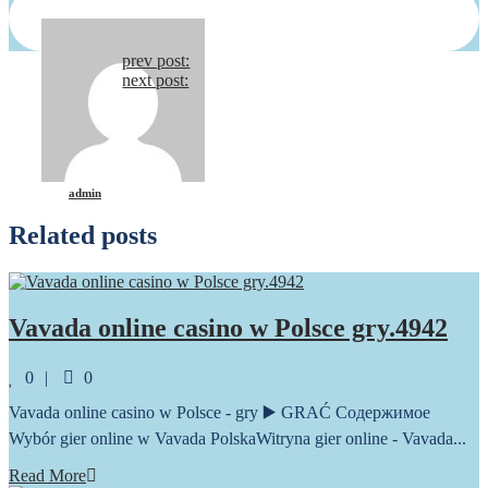
Continue
prev post:
next post:
Reading
admin
Related posts
Vavada online casino w Polsce gry.4942
Comments
0
0
Vavada online casino w Polsce - gry ▶️ GRAĆ Содержимое
Wybór gier online w Vavada PolskaWitryna gier online - Vavada...
Read More