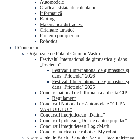
Automodele
Grafica asistata de calculator
Informatică
Karting
Matematică distractivă
Orientare turistică
Prietenii pompierilor
Robotica
Concursuri
Organizate de Palatul Copiilor Vaslui
Festivalul International de gimnastica și dans
„Prietenia”
Festivalul International de gimnastica și
dans „Prietenia” 2026
Festivalul International de gimnastica și
dans „Prietenia” 2025
Concurs national de informatica aplicata CIP
Regulament
Concursul National de Automodele “CUPA
VASLUIULUI”
Concursul interjudetean „Datina”
Concursul judetean ,,Dor de cantec popular”
Concursul interjudețean LogicMath
Concurs judetean de robotica My robot
Coordonate de Palatul Copiilor Vaslui – faza judeteana