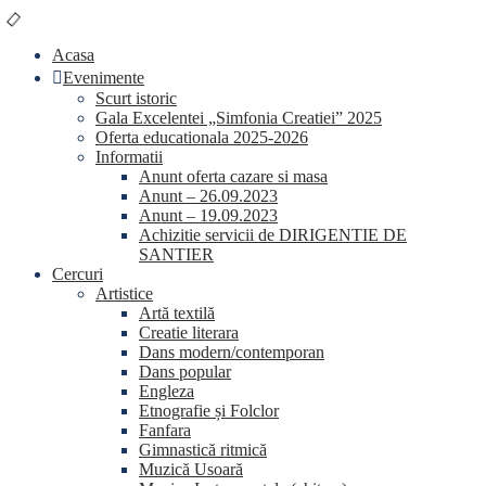
Skip
conținut
to
Acasa
content
Evenimente
Scurt istoric
Gala Excelentei „Simfonia Creatiei” 2025
Oferta educationala 2025-2026
Informatii
Anunt oferta cazare si masa
Anunt – 26.09.2023
Anunt – 19.09.2023
Achizitie servicii de DIRIGENTIE DE
SANTIER
Cercuri
Artistice
Artă textilă
Creatie literara
Dans modern/contemporan
Dans popular
Engleza
Etnografie și Folclor
Fanfara
Gimnastică ritmică
Muzică Usoară