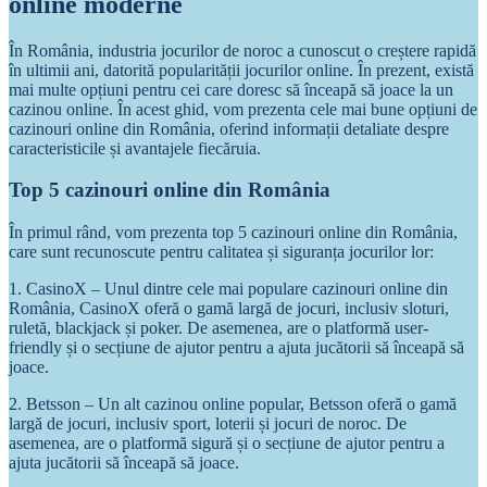
online moderne
În România, industria jocurilor de noroc a cunoscut o creștere rapidă
în ultimii ani, datorită popularității jocurilor online. În prezent, există
mai multe opțiuni pentru cei care doresc să înceapă să joace la un
cazinou online. În acest ghid, vom prezenta cele mai bune opțiuni de
cazinouri online din România, oferind informații detaliate despre
caracteristicile și avantajele fiecăruia.
Top 5 cazinouri online din România
În primul rând, vom prezenta top 5 cazinouri online din România,
care sunt recunoscute pentru calitatea și siguranța jocurilor lor:
1. CasinoX – Unul dintre cele mai populare cazinouri online din
România, CasinoX oferă o gamă largă de jocuri, inclusiv sloturi,
ruletă, blackjack și poker. De asemenea, are o platformă user-
friendly și o secțiune de ajutor pentru a ajuta jucătorii să înceapă să
joace.
2. Betsson – Un alt cazinou online popular, Betsson oferă o gamă
largă de jocuri, inclusiv sport, loterii și jocuri de noroc. De
asemenea, are o platformă sigură și o secțiune de ajutor pentru a
ajuta jucătorii să înceapă să joace.