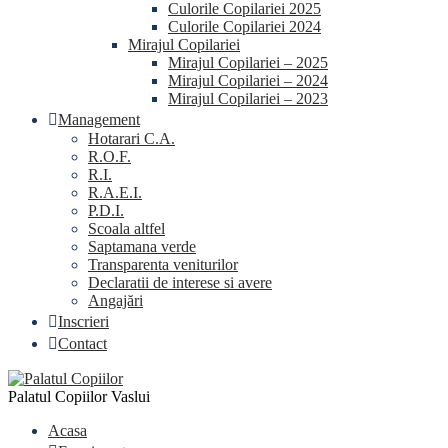
Culorile Copilariei 2025
Culorile Copilariei 2024
Mirajul Copilariei
Mirajul Copilariei – 2025
Mirajul Copilariei – 2024
Mirajul Copilariei – 2023
Management
Hotarari C.A.
R.O.F.
R.I.
R.A.E.I.
P.D.I.
Scoala altfel
Saptamana verde
Transparenta veniturilor
Declaratii de interese si avere
Angajări
Inscrieri
Contact
Palatul Copiilor Vaslui
Acasa