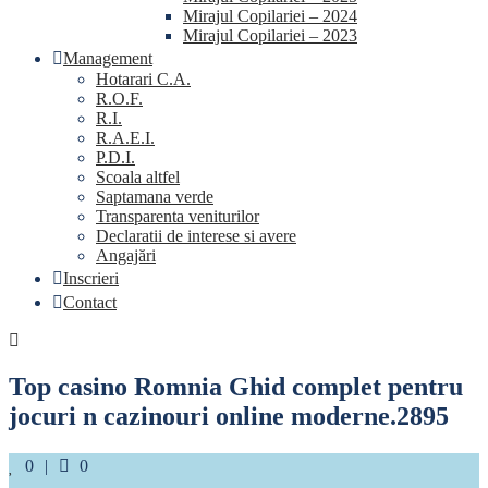
Mirajul Copilariei – 2024
Mirajul Copilariei – 2023
Management
Hotarari C.A.
R.O.F.
R.I.
R.A.E.I.
P.D.I.
Scoala altfel
Saptamana verde
Transparenta veniturilor
Declaratii de interese si avere
Angajări
Inscrieri
Contact
Top casino Romnia Ghid complet pentru
jocuri n cazinouri online moderne.2895
Likes
Comments
0
0