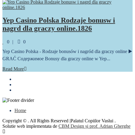
Yep Casino Polska Rodzaje bonusw i
nagrd dla graczy online.1826
Comments
0
0
Yep Casino Polska - Rodzaje bonusów i nagród dla graczy online ▶️
GRAĆ Содержимое Bonusy dla graczy online w Yep...
Read More
Home
Copyright © . All Rights Reserved |Palatul Copiilor Vaslui .
Solutie web implementata de
CBM Design și prof. Adrian Gherghe