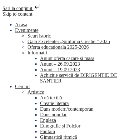
Sari la conținut
Skip to content
Acasa
Evenimente
Scurt istoric
Gala Excelentei „Simfonia Creatiei” 2025
Oferta educationala 2025-2026
Informatii
Anunt oferta cazare si masa
Anunt – 26.09.2023
Anunt – 19.09.2023
Achizitie servicii de DIRIGENTIE DE
SANTIER
Cercuri
Artistice
Artă textilă
Creatie literara
Dans modern/contemporan
Dans popular
Engleza
Etnografie și Folclor
Fanfara
Gimnastică ritmică