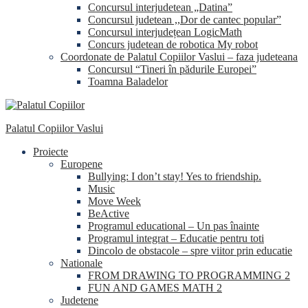
Concursul interjudetean „Datina”
Concursul judetean ,,Dor de cantec popular”
Concursul interjudețean LogicMath
Concurs judetean de robotica My robot
Coordonate de Palatul Copiilor Vaslui – faza judeteana
Concursul “Tineri în pădurile Europei”
Toamna Baladelor
Palatul Copiilor Vaslui
Proiecte
Europene
Bullying: I don’t stay! Yes to friendship.
Music
Move Week
BeActive
Programul educational – Un pas înainte
Programul integrat – Educatie pentru toti
Dincolo de obstacole – spre viitor prin educatie
Nationale
FROM DRAWING TO PROGRAMMING 2
FUN AND GAMES MATH 2
Judetene