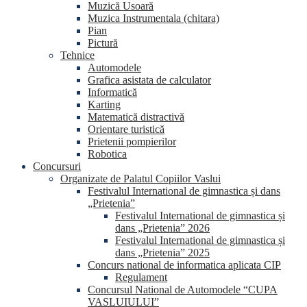
Muzică Usoară
Muzica Instrumentala (chitara)
Pian
Pictură
Tehnice
Automodele
Grafica asistata de calculator
Informatică
Karting
Matematică distractivă
Orientare turistică
Prietenii pompierilor
Robotica
Concursuri
Organizate de Palatul Copiilor Vaslui
Festivalul International de gimnastica și dans
„Prietenia”
Festivalul International de gimnastica și
dans „Prietenia” 2026
Festivalul International de gimnastica și
dans „Prietenia” 2025
Concurs national de informatica aplicata CIP
Regulament
Concursul National de Automodele “CUPA
VASLUIULUI”