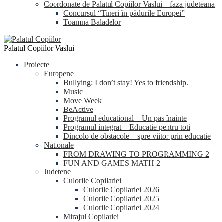
Coordonate de Palatul Copiilor Vaslui – faza judeteana
Concursul “Tineri în pădurile Europei”
Toamna Baladelor
Palatul Copiilor Vaslui
Proiecte
Europene
Bullying: I don’t stay! Yes to friendship.
Music
Move Week
BeActive
Programul educational – Un pas înainte
Programul integrat – Educatie pentru toti
Dincolo de obstacole – spre viitor prin educatie
Nationale
FROM DRAWING TO PROGRAMMING 2
FUN AND GAMES MATH 2
Judetene
Culorile Copilariei
Culorile Copilariei 2026
Culorile Copilariei 2025
Culorile Copilariei 2024
Mirajul Copilariei