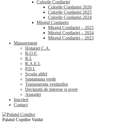
Culorile Copilariei
Culorile Copilariei 2026
Culorile Copilariei 2025
Culorile Copilariei 2024
Mirajul Copilariei
Mirajul Copilariei – 2025
Mirajul Copilariei – 2024
Mirajul Copilariei – 2023
Management
Hotarari C.A.
R.O.F.
R.I.
R.A.E.I.
P.D.I.
Scoala altfel
Saptamana verde
Transparenta veniturilor
Declaratii de interese si avere
Angajări
Inscrieri
Contact
Palatul Copiilor Vaslui