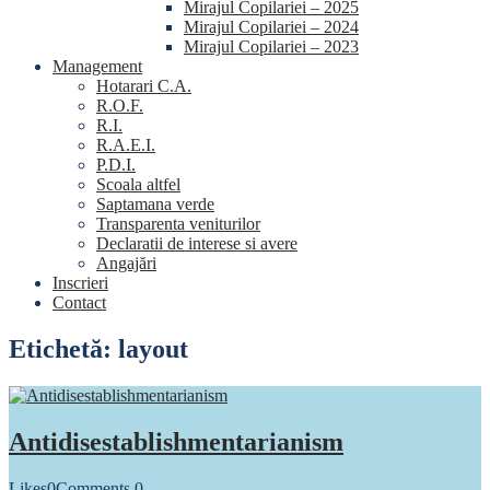
Mirajul Copilariei – 2025
Mirajul Copilariei – 2024
Mirajul Copilariei – 2023
Management
Hotarari C.A.
R.O.F.
R.I.
R.A.E.I.
P.D.I.
Scoala altfel
Saptamana verde
Transparenta veniturilor
Declaratii de interese si avere
Angajări
Inscrieri
Contact
Etichetă:
layout
Antidisestablishmentarianism
Likes
0
Comments
0