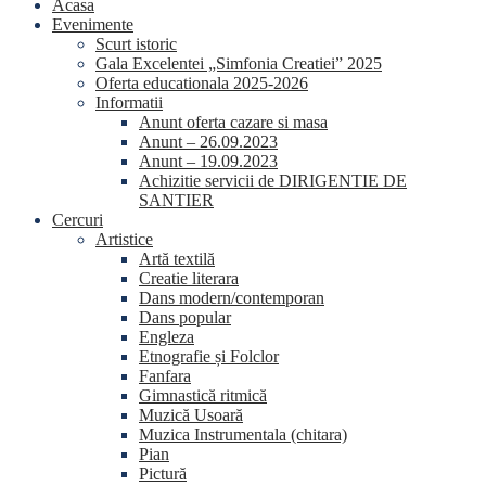
Acasa
Evenimente
Scurt istoric
Gala Excelentei „Simfonia Creatiei” 2025
Oferta educationala 2025-2026
Informatii
Anunt oferta cazare si masa
Anunt – 26.09.2023
Anunt – 19.09.2023
Achizitie servicii de DIRIGENTIE DE
SANTIER
Cercuri
Artistice
Artă textilă
Creatie literara
Dans modern/contemporan
Dans popular
Engleza
Etnografie și Folclor
Fanfara
Gimnastică ritmică
Muzică Usoară
Muzica Instrumentala (chitara)
Pian
Pictură