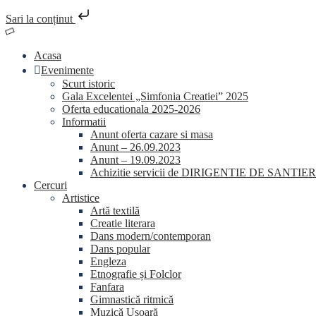
Sari la conținut
Skip
to
Acasa
content
Evenimente
Scurt istoric
Gala Excelentei „Simfonia Creatiei” 2025
Oferta educationala 2025-2026
Informatii
Anunt oferta cazare si masa
Anunt – 26.09.2023
Anunt – 19.09.2023
Achizitie servicii de DIRIGENTIE DE SANTIER
Cercuri
Artistice
Artă textilă
Creatie literara
Dans modern/contemporan
Dans popular
Engleza
Etnografie și Folclor
Fanfara
Gimnastică ritmică
Muzică Usoară