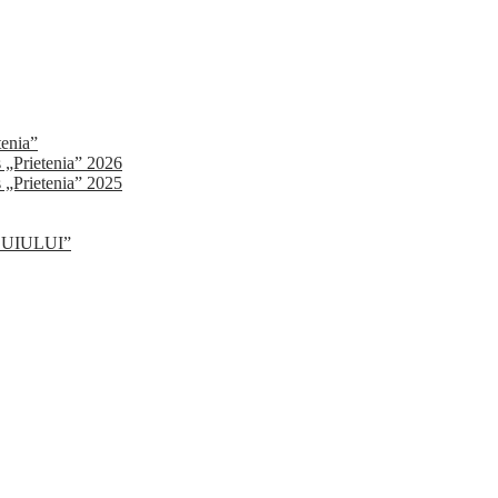
tenia”
s „Prietenia” 2026
s „Prietenia” 2025
SLUIULUI”