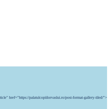
rticle" href="https://palatulcopiilorvaslui.ro/post-format-gallery-tiled/">