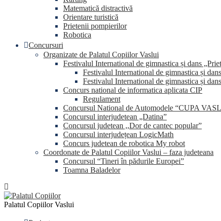
Matematică distractivă
Orientare turistică
Prietenii pompierilor
Robotica
Concursuri
Organizate de Palatul Copiilor Vaslui
Festivalul International de gimnastica și dans „Prie
Festivalul International de gimnastica și dan
Festivalul International de gimnastica și dan
Concurs national de informatica aplicata CIP
Regulament
Concursul National de Automodele “CUPA VA
Concursul interjudetean „Datina”
Concursul judetean ,,Dor de cantec popular”
Concursul interjudețean LogicMath
Concurs judetean de robotica My robot
Coordonate de Palatul Copiilor Vaslui – faza judeteana
Concursul “Tineri în pădurile Europei”
Toamna Baladelor
Palatul Copiilor Vaslui