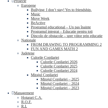
Proiecte
Europene
Bullying: I don’t stay! Yes to friendship.
Music
Move Week
BeActive
Programul educational – Un pas înainte
Programul integrat – Educatie pentru toti
Dincolo de obstacole – spre viitor prin educatie
Nationale
FROM DRAWING TO PROGRAMMING 2
FUN AND GAMES MATH 2
Judetene
Culorile Copilariei
Culorile Copilariei 2026
Culorile Copilariei 2025
Culorile Copilariei 2024
Mirajul Copilariei
Mirajul Copilariei – 2025
Mirajul Copilariei – 2024
Mirajul Copilariei – 2023
Management
Hotarari C.A.
R.O.F.
R.I.