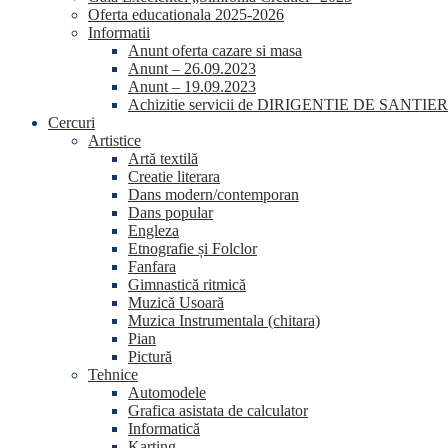
Oferta educationala 2025-2026
Informatii
Anunt oferta cazare si masa
Anunt – 26.09.2023
Anunt – 19.09.2023
Achizitie servicii de DIRIGENTIE DE SANTIER
Cercuri
Artistice
Artă textilă
Creatie literara
Dans modern/contemporan
Dans popular
Engleza
Etnografie și Folclor
Fanfara
Gimnastică ritmică
Muzică Usoară
Muzica Instrumentala (chitara)
Pian
Pictură
Tehnice
Automodele
Grafica asistata de calculator
Informatică
Karting