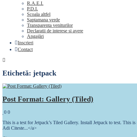
R.A.E.I.
P.D.I.
Scoala altfel
Saptamana verde
Transparenta veniturilor
Declaratii de interese si avere
Angajări
Inscrieri
Contact
Etichetă:
jetpack
Post Format: Gallery (Tiled)
Likes
Comments
0
0
This is a test for Jetpack’s Tiled Gallery. Install Jetpack to test. This 
Adi Citeste...</a>