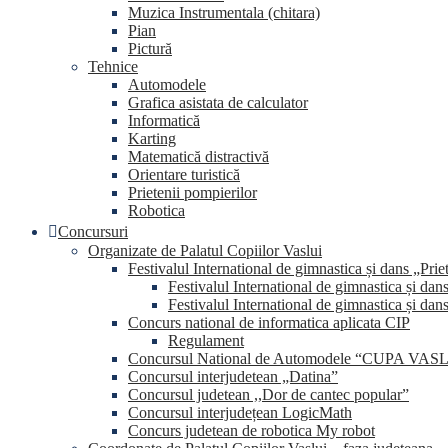
Muzica Instrumentala (chitara)
Pian
Pictură
Tehnice
Automodele
Grafica asistata de calculator
Informatică
Karting
Matematică distractivă
Orientare turistică
Prietenii pompierilor
Robotica
Concursuri
Organizate de Palatul Copiilor Vaslui
Festivalul International de gimnastica și dans „Prie
Festivalul International de gimnastica și dan
Festivalul International de gimnastica și dan
Concurs national de informatica aplicata CIP
Regulament
Concursul National de Automodele “CUPA VA
Concursul interjudetean „Datina”
Concursul judetean ,,Dor de cantec popular”
Concursul interjudețean LogicMath
Concurs judetean de robotica My robot