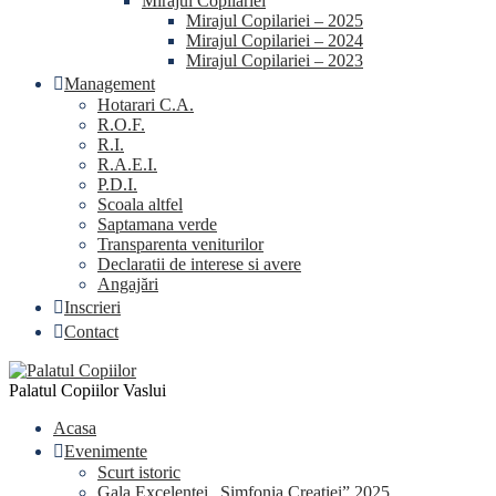
Mirajul Copilariei
Mirajul Copilariei – 2025
Mirajul Copilariei – 2024
Mirajul Copilariei – 2023
Management
Hotarari C.A.
R.O.F.
R.I.
R.A.E.I.
P.D.I.
Scoala altfel
Saptamana verde
Transparenta veniturilor
Declaratii de interese si avere
Angajări
Inscrieri
Contact
Palatul Copiilor Vaslui
Acasa
Evenimente
Scurt istoric
Gala Excelentei „Simfonia Creatiei” 2025