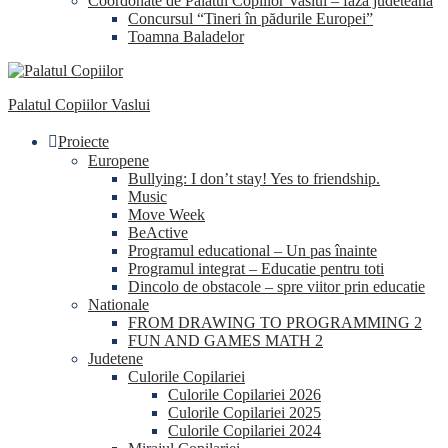
Coordonate de Palatul Copiilor Vaslui – faza judeteana
Concursul “Tineri în pădurile Europei”
Toamna Baladelor
Palatul Copiilor Vaslui
Proiecte
Europene
Bullying: I don’t stay! Yes to friendship.
Music
Move Week
BeActive
Programul educational – Un pas înainte
Programul integrat – Educatie pentru toti
Dincolo de obstacole – spre viitor prin educatie
Nationale
FROM DRAWING TO PROGRAMMING 2
FUN AND GAMES MATH 2
Judetene
Culorile Copilariei
Culorile Copilariei 2026
Culorile Copilariei 2025
Culorile Copilariei 2024