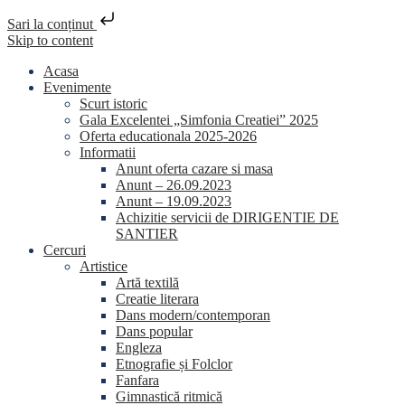
Sari la conținut
Skip to content
Acasa
Evenimente
Scurt istoric
Gala Excelentei „Simfonia Creatiei” 2025
Oferta educationala 2025-2026
Informatii
Anunt oferta cazare si masa
Anunt – 26.09.2023
Anunt – 19.09.2023
Achizitie servicii de DIRIGENTIE DE
SANTIER
Cercuri
Artistice
Artă textilă
Creatie literara
Dans modern/contemporan
Dans popular
Engleza
Etnografie și Folclor
Fanfara
Gimnastică ritmică