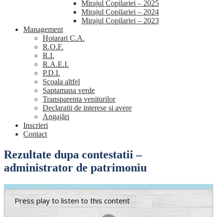
Mirajul Copilariei – 2025
Mirajul Copilariei – 2024
Mirajul Copilariei – 2023
Management
Hotarari C.A.
R.O.F.
R.I.
R.A.E.I.
P.D.I.
Scoala altfel
Saptamana verde
Transparenta veniturilor
Declaratii de interese si avere
Angajări
Inscrieri
Contact
Rezultate dupa contestatii –
administrator de patrimoniu
Press play to listen to this content