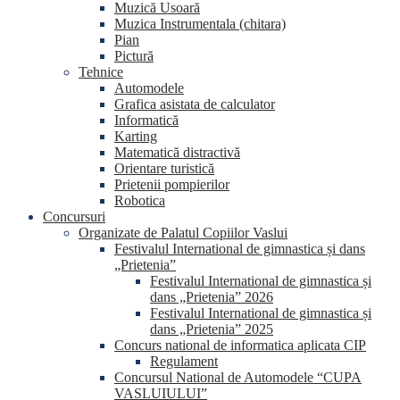
Muzică Usoară
Muzica Instrumentala (chitara)
Pian
Pictură
Tehnice
Automodele
Grafica asistata de calculator
Informatică
Karting
Matematică distractivă
Orientare turistică
Prietenii pompierilor
Robotica
Concursuri
Organizate de Palatul Copiilor Vaslui
Festivalul International de gimnastica și dans
„Prietenia”
Festivalul International de gimnastica și
dans „Prietenia” 2026
Festivalul International de gimnastica și
dans „Prietenia” 2025
Concurs national de informatica aplicata CIP
Regulament
Concursul National de Automodele “CUPA
VASLUIULUI”