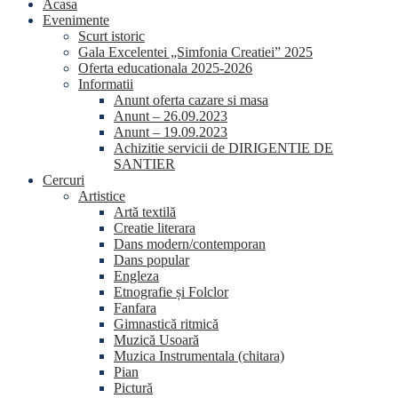
Acasa
Evenimente
Scurt istoric
Gala Excelentei „Simfonia Creatiei” 2025
Oferta educationala 2025-2026
Informatii
Anunt oferta cazare si masa
Anunt – 26.09.2023
Anunt – 19.09.2023
Achizitie servicii de DIRIGENTIE DE
SANTIER
Cercuri
Artistice
Artă textilă
Creatie literara
Dans modern/contemporan
Dans popular
Engleza
Etnografie și Folclor
Fanfara
Gimnastică ritmică
Muzică Usoară
Muzica Instrumentala (chitara)
Pian
Pictură