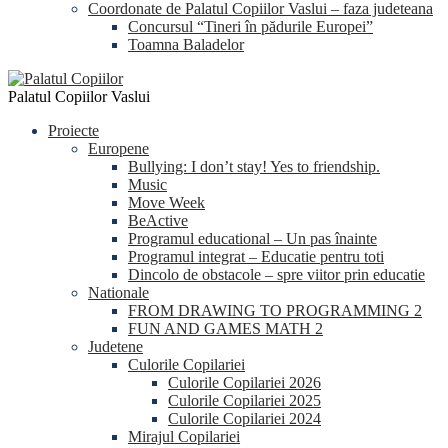
Coordonate de Palatul Copiilor Vaslui – faza judeteana
Concursul “Tineri în pădurile Europei”
Toamna Baladelor
Palatul Copiilor Vaslui
Proiecte
Europene
Bullying: I don’t stay! Yes to friendship.
Music
Move Week
BeActive
Programul educational – Un pas înainte
Programul integrat – Educatie pentru toti
Dincolo de obstacole – spre viitor prin educatie
Nationale
FROM DRAWING TO PROGRAMMING 2
FUN AND GAMES MATH 2
Judetene
Culorile Copilariei
Culorile Copilariei 2026
Culorile Copilariei 2025
Culorile Copilariei 2024
Mirajul Copilariei