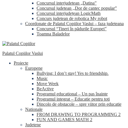
Concursul interjudetean „Datina”
Concursul judetean ,,Dor de cantec popular”
Concursul interjudețean LogicMath
Concurs judetean de robotica My robot
Coordonate de Palatul Copiilor Vaslui – faza judeteana
Concursul “Tineri în pădurile Europei”
Toamna Baladelor
Palatul Copiilor Vaslui
Proiecte
Europene
Bullying: I don’t stay! Yes to friendship.
Music
Move Week
BeActive
Programul educational – Un pas înainte
Programul integrat – Educatie pentru toti
Dincolo de obstacole – spre viitor prin educatie
Nationale
FROM DRAWING TO PROGRAMMING 2
FUN AND GAMES MATH 2
Judetene