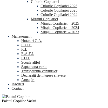
Culorile Copilariei
Culorile Copilariei 2026
Culorile Copilariei 2025
Culorile Copilariei 2024
Mirajul Copilariei
Mirajul Copilariei – 2025
Mirajul Copilariei – 2024
Mirajul Copilariei – 2023
Management
Hotarari C.A.
R.O.F.
R.I.
R.A.E.I.
P.D.I.
Scoala altfel
Saptamana verde
Transparenta veniturilor
Declaratii de interese si avere
Angajări
Inscrieri
Contact
Palatul Copiilor Vaslui