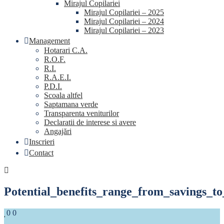
Mirajul Copilariei
Mirajul Copilariei – 2025
Mirajul Copilariei – 2024
Mirajul Copilariei – 2023
Management
Hotarari C.A.
R.O.F.
R.I.
R.A.E.I.
P.D.I.
Scoala altfel
Saptamana verde
Transparenta veniturilor
Declaratii de interese si avere
Angajări
Inscrieri
Contact
Potential_benefits_range_from_savings_to
Likes
Comments
0
0