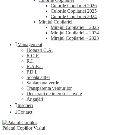
Culorile Copilariei
Culorile Copilariei 2026
Culorile Copilariei 2025
Culorile Copilariei 2024
Mirajul Copilariei
Mirajul Copilariei – 2025
Mirajul Copilariei – 2024
Mirajul Copilariei – 2023
Management
Hotarari C.A.
R.O.F.
R.I.
R.A.E.I.
P.D.I.
Scoala altfel
Saptamana verde
Transparenta veniturilor
Declaratii de interese si avere
Angajări
Inscrieri
Contact
Palatul Copiilor Vaslui