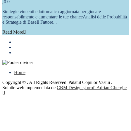
Comments
0
0
Strategie vincenti e lottomatica aggiornata per giocare
responsabilmente e aumentare le tue chanceAnalisi delle Probabilità
e Strategie di BaseIl Fattore...
Read More
Home
Copyright © . All Rights Reserved |Palatul Copiilor Vaslui .
Solutie web implementata de
CBM Design și prof. Adrian Gherghe