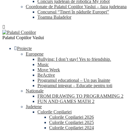
Concurs judetean de robotica My robot
Coordonate de Palatul Copiilor Vaslui – faza judeteana
Concursul “Tineri în pădurile Europei”
Toamna Baladelor
Palatul Copiilor Vaslui
Proiecte
Europene
Bullying: I don’t stay! Yes to friendship.
Music
Move Week
BeActive
Programul educational – Un pas înainte
Programul integrat – Educatie pentru toti
Nationale
FROM DRAWING TO PROGRAMMING 2
FUN AND GAMES MATH 2
Judetene
Culorile Copilariei
Culorile Copilariei 2026
Culorile Copilariei 2025
Culorile Copilariei 2024