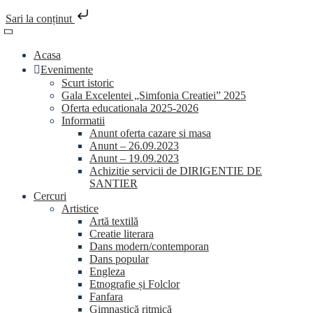
Sari la conținut
Skip
to
Acasa
content
Evenimente
Scurt istoric
Gala Excelentei „Simfonia Creatiei” 2025
Oferta educationala 2025-2026
Informatii
Anunt oferta cazare si masa
Anunt – 26.09.2023
Anunt – 19.09.2023
Achizitie servicii de DIRIGENTIE DE
SANTIER
Cercuri
Artistice
Artă textilă
Creatie literara
Dans modern/contemporan
Dans popular
Engleza
Etnografie și Folclor
Fanfara
Gimnastică ritmică