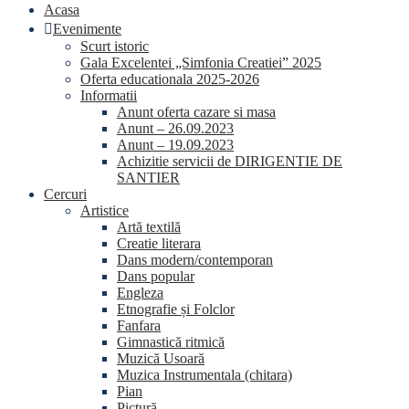
Acasa
Evenimente
Scurt istoric
Gala Excelentei „Simfonia Creatiei” 2025
Oferta educationala 2025-2026
Informatii
Anunt oferta cazare si masa
Anunt – 26.09.2023
Anunt – 19.09.2023
Achizitie servicii de DIRIGENTIE DE
SANTIER
Cercuri
Artistice
Artă textilă
Creatie literara
Dans modern/contemporan
Dans popular
Engleza
Etnografie și Folclor
Fanfara
Gimnastică ritmică
Muzică Usoară
Muzica Instrumentala (chitara)
Pian
Pictură