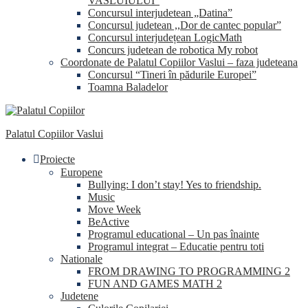
VASLUIULUI”
Concursul interjudetean „Datina”
Concursul judetean ,,Dor de cantec popular”
Concursul interjudețean LogicMath
Concurs judetean de robotica My robot
Coordonate de Palatul Copiilor Vaslui – faza judeteana
Concursul “Tineri în pădurile Europei”
Toamna Baladelor
Palatul Copiilor Vaslui
Proiecte
Europene
Bullying: I don’t stay! Yes to friendship.
Music
Move Week
BeActive
Programul educational – Un pas înainte
Programul integrat – Educatie pentru toti
Nationale
FROM DRAWING TO PROGRAMMING 2
FUN AND GAMES MATH 2
Judetene