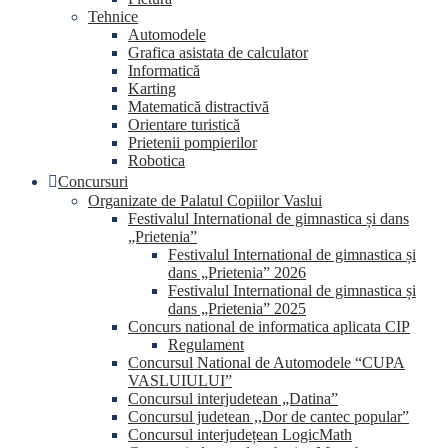
Tehnice
Automodele
Grafica asistata de calculator
Informatică
Karting
Matematică distractivă
Orientare turistică
Prietenii pompierilor
Robotica
Concursuri
Organizate de Palatul Copiilor Vaslui
Festivalul International de gimnastica și dans
„Prietenia”
Festivalul International de gimnastica și
dans „Prietenia” 2026
Festivalul International de gimnastica și
dans „Prietenia” 2025
Concurs national de informatica aplicata CIP
Regulament
Concursul National de Automodele “CUPA
VASLUIULUI”
Concursul interjudetean „Datina”
Concursul judetean ,,Dor de cantec popular”
Concursul interjudețean LogicMath