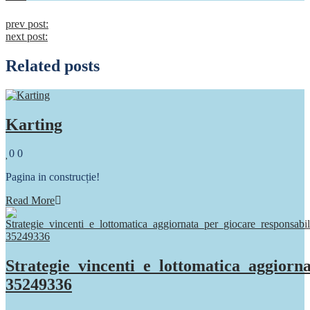
Continue
prev post:
next post:
Reading
Related posts
Karting
Comments
0
0
Pagina in construcție!
Read More
Strategie_vincenti_e_lottomatica_aggior
35249336