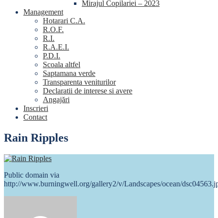
Mirajul Copilariei – 2023
Management
Hotarari C.A.
R.O.F.
R.I.
R.A.E.I.
P.D.I.
Scoala altfel
Saptamana verde
Transparenta veniturilor
Declaratii de interese si avere
Angajări
Inscrieri
Contact
Rain Ripples
Public domain via
http://www.burningwell.org/gallery2/v/Landscapes/ocean/dsc04563.j