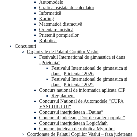
Automodele
Grafica asistata de calculator
Informatică
Karting
Matematică distractivă
Orientare turistică
Prietenii pompierilor
Robotica
Concursuri
Organizate de Palatul Copiilor Vaslui
Festivalul International de gimnastica și dans
„Prietenia”
Festivalul International de gimnastica și
dans „Prietenia” 2026
Festivalul International de gimnastica și
dans „Prietenia” 2025
Concurs national de informatica aplicata CIP
Regulament
Concursul National de Automodele “CUPA
VASLUIULUI”
Concursul interjudetean „Datina”
Concursul judetean ,,Dor de cantec popular”
Concursul interjudețean LogicMath
Concurs judetean de robotica My robot
Coordonate de Palatul Copiilor Vaslui – faza judeteana