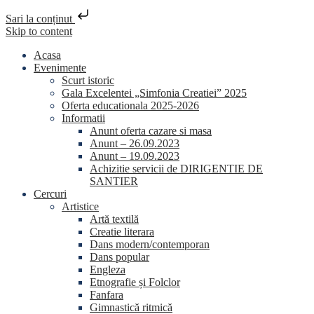
Sari la conținut
Skip to content
Acasa
Evenimente
Scurt istoric
Gala Excelentei „Simfonia Creatiei” 2025
Oferta educationala 2025-2026
Informatii
Anunt oferta cazare si masa
Anunt – 26.09.2023
Anunt – 19.09.2023
Achizitie servicii de DIRIGENTIE DE
SANTIER
Cercuri
Artistice
Artă textilă
Creatie literara
Dans modern/contemporan
Dans popular
Engleza
Etnografie și Folclor
Fanfara
Gimnastică ritmică