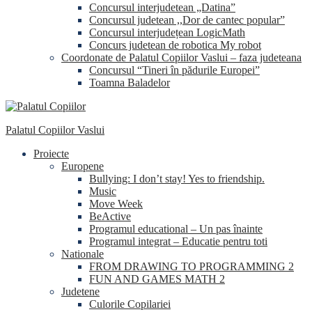
Concursul interjudetean „Datina”
Concursul judetean ,,Dor de cantec popular”
Concursul interjudețean LogicMath
Concurs judetean de robotica My robot
Coordonate de Palatul Copiilor Vaslui – faza judeteana
Concursul “Tineri în pădurile Europei”
Toamna Baladelor
Palatul Copiilor Vaslui
Proiecte
Europene
Bullying: I don’t stay! Yes to friendship.
Music
Move Week
BeActive
Programul educational – Un pas înainte
Programul integrat – Educatie pentru toti
Nationale
FROM DRAWING TO PROGRAMMING 2
FUN AND GAMES MATH 2
Judetene
Culorile Copilariei