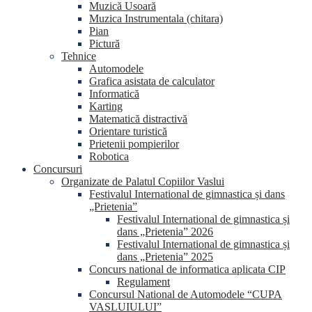
Muzică Usoară
Muzica Instrumentala (chitara)
Pian
Pictură
Tehnice
Automodele
Grafica asistata de calculator
Informatică
Karting
Matematică distractivă
Orientare turistică
Prietenii pompierilor
Robotica
Concursuri
Organizate de Palatul Copiilor Vaslui
Festivalul International de gimnastica și dans
„Prietenia”
Festivalul International de gimnastica și
dans „Prietenia” 2026
Festivalul International de gimnastica și
dans „Prietenia” 2025
Concurs national de informatica aplicata CIP
Regulament
Concursul National de Automodele “CUPA
VASLUIULUI”