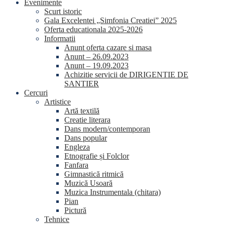
Evenimente
Scurt istoric
Gala Excelentei „Simfonia Creatiei” 2025
Oferta educationala 2025-2026
Informatii
Anunt oferta cazare si masa
Anunt – 26.09.2023
Anunt – 19.09.2023
Achizitie servicii de DIRIGENTIE DE
SANTIER
Cercuri
Artistice
Artă textilă
Creatie literara
Dans modern/contemporan
Dans popular
Engleza
Etnografie și Folclor
Fanfara
Gimnastică ritmică
Muzică Usoară
Muzica Instrumentala (chitara)
Pian
Pictură
Tehnice