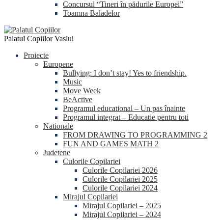
Concursul “Tineri în pădurile Europei”
Toamna Baladelor
Palatul Copiilor Vaslui
Proiecte
Europene
Bullying: I don’t stay! Yes to friendship.
Music
Move Week
BeActive
Programul educational – Un pas înainte
Programul integrat – Educatie pentru toti
Nationale
FROM DRAWING TO PROGRAMMING 2
FUN AND GAMES MATH 2
Judetene
Culorile Copilariei
Culorile Copilariei 2026
Culorile Copilariei 2025
Culorile Copilariei 2024
Mirajul Copilariei
Mirajul Copilariei – 2025
Mirajul Copilariei – 2024