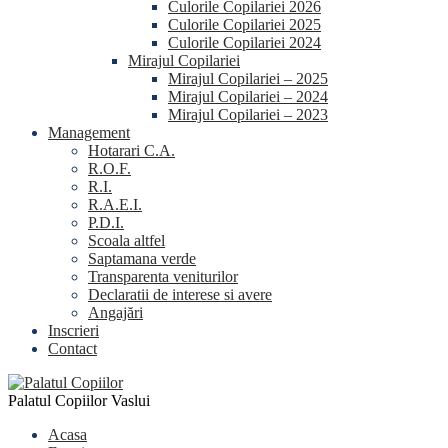
Culorile Copilariei 2026
Culorile Copilariei 2025
Culorile Copilariei 2024
Mirajul Copilariei
Mirajul Copilariei – 2025
Mirajul Copilariei – 2024
Mirajul Copilariei – 2023
Management
Hotarari C.A.
R.O.F.
R.I.
R.A.E.I.
P.D.I.
Scoala altfel
Saptamana verde
Transparenta veniturilor
Declaratii de interese si avere
Angajări
Inscrieri
Contact
Palatul Copiilor Vaslui
Acasa