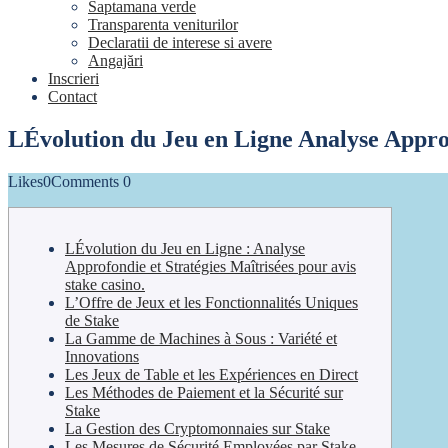
Saptamana verde
Transparenta veniturilor
Declaratii de interese si avere
Angajări
Inscrieri
Contact
LÉvolution du Jeu en Ligne Analyse Approfo
Likes
0
Comments
0
LÉvolution du Jeu en Ligne : Analyse
Approfondie et Stratégies Maîtrisées pour avis
stake casino.
L’Offre de Jeux et les Fonctionnalités Uniques
de Stake
La Gamme de Machines à Sous : Variété et
Innovations
Les Jeux de Table et les Expériences en Direct
Les Méthodes de Paiement et la Sécurité sur
Stake
La Gestion des Cryptomonnaies sur Stake
Les Mesures de Sécurité Employées par Stake