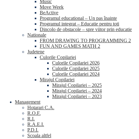
Music
Move Week
BeActive
Programul educational – Un pas înainte
Programul integrat – Educatie pentru toti
Dincolo de obstacole – spre viitor prin educatie
Nationale
FROM DRAWING TO PROGRAMMING 2
FUN AND GAMES MATH 2
Judetene
Culorile Copilariei
Culorile Copilariei 2026
Culorile Copilariei 2025
Culorile Copilariei 2024
Mirajul Copilariei
Mirajul Copilariei – 2025
Mirajul Copilariei – 2024
Mirajul Copilariei – 2023
Management
Hotarari C.A.
R.O.F.
R.I.
R.A.E.I.
P.D.I.
Scoala altfel