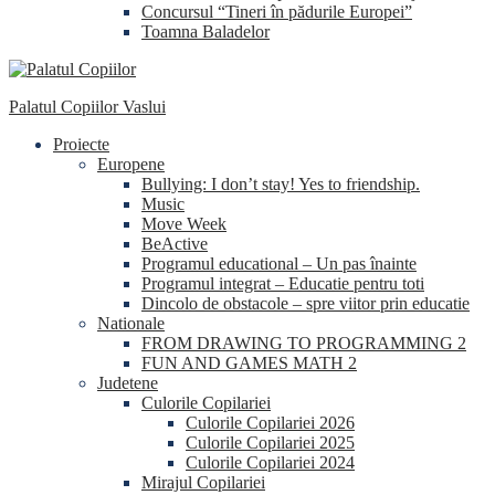
Concursul “Tineri în pădurile Europei”
Toamna Baladelor
Palatul Copiilor Vaslui
Proiecte
Europene
Bullying: I don’t stay! Yes to friendship.
Music
Move Week
BeActive
Programul educational – Un pas înainte
Programul integrat – Educatie pentru toti
Dincolo de obstacole – spre viitor prin educatie
Nationale
FROM DRAWING TO PROGRAMMING 2
FUN AND GAMES MATH 2
Judetene
Culorile Copilariei
Culorile Copilariei 2026
Culorile Copilariei 2025
Culorile Copilariei 2024
Mirajul Copilariei