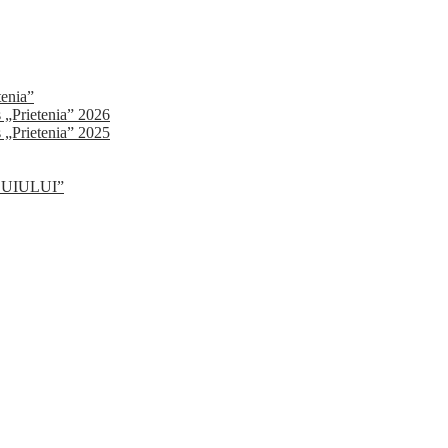
tenia”
s „Prietenia” 2026
s „Prietenia” 2025
SLUIULUI”