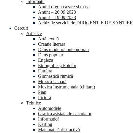
Informatii
Anunt oferta cazare si masa
Anunt – 26.09.2023
Anunt – 19.09.2023
Achizitie servicii de DIRIGENTIE DE SANTIER
Cercuri
Artistice
Artă textilă
Creatie literara
Dans modern/contemporan
Dans popular
Engleza
Etnografie și Folclor
Fanfara
Gimnastică ritmică
Muzică Usoară
Muzica Instrumentala (chitara)
Pian
Pictură
Tehnice
Automodele
Grafica asistata de calculator
Informatică
Karting
Matematică distractivă