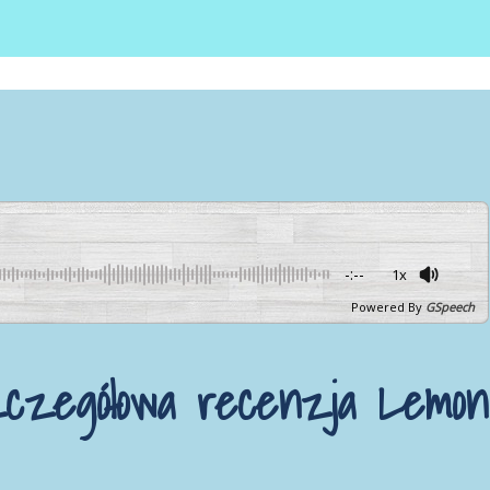
-:--
1x
Powered By
GSpeech
zczegółowa recenzja Lemon