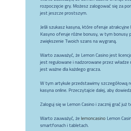
rozpoczęcie gry. Możesz zalogować się za po
jest jeszcze prostszym.
Jeśli szukasz kasyna, które oferuje atrakcyjn
Kasyno oferuje różne bonusy, w tym bonusy p
zwiększenie Twoich szans na wygraną.
Warto zauważyć, że Lemon Casino jest licenc
jest regulowane i nadzorowane przez władze m
jest ważne dla każdego gracza.
W tym artykule przedstawimy szczegółową r
kasyna online. Przeczytajcie dalej, aby dowiedz
Zaloguj się w Lemon Casino i zacznij grać już t
Warto zauważyć, że
lemoncasino
Lemon Casino
smartfonach i tabletach.