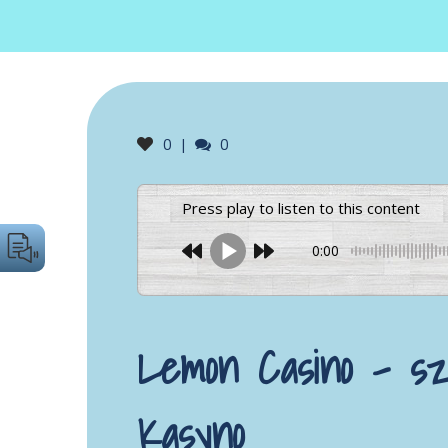
Likes
Comments
0
0
Press play to listen to this content
0:00
Lemon Casino – s
Kasyno