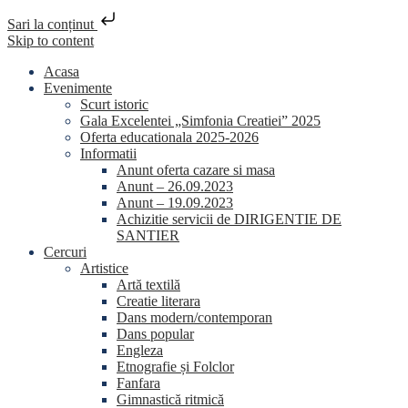
Sari la conținut
Skip to content
Acasa
Evenimente
Scurt istoric
Gala Excelentei „Simfonia Creatiei” 2025
Oferta educationala 2025-2026
Informatii
Anunt oferta cazare si masa
Anunt – 26.09.2023
Anunt – 19.09.2023
Achizitie servicii de DIRIGENTIE DE
SANTIER
Cercuri
Artistice
Artă textilă
Creatie literara
Dans modern/contemporan
Dans popular
Engleza
Etnografie și Folclor
Fanfara
Gimnastică ritmică