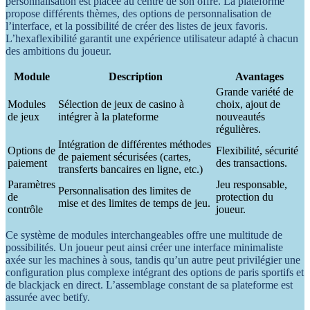
personnalisation est placée au centre de son offre. La plateforme
propose différents thèmes, des options de personnalisation de
l’interface, et la possibilité de créer des listes de jeux favoris.
L’hexaflexibilité garantit une expérience utilisateur adapté à chacun
des ambitions du joueur.
Module
Description
Avantages
Grande variété de
Modules
Sélection de jeux de casino à
choix, ajout de
de jeux
intégrer à la plateforme
nouveautés
régulières.
Intégration de différentes méthodes
Options de
Flexibilité, sécurité
de paiement sécurisées (cartes,
paiement
des transactions.
transferts bancaires en ligne, etc.)
Paramètres
Jeu responsable,
Personnalisation des limites de
de
protection du
mise et des limites de temps de jeu.
contrôle
joueur.
Ce système de modules interchangeables offre une multitude de
possibilités. Un joueur peut ainsi créer une interface minimaliste
axée sur les machines à sous, tandis qu’un autre peut privilégier une
configuration plus complexe intégrant des options de paris sportifs et
de blackjack en direct. L’assemblage constant de sa plateforme est
assurée avec betify.