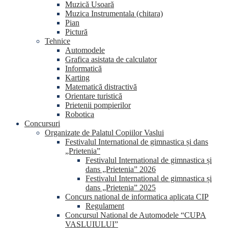
Muzică Usoară
Muzica Instrumentala (chitara)
Pian
Pictură
Tehnice
Automodele
Grafica asistata de calculator
Informatică
Karting
Matematică distractivă
Orientare turistică
Prietenii pompierilor
Robotica
Concursuri
Organizate de Palatul Copiilor Vaslui
Festivalul International de gimnastica și dans
„Prietenia”
Festivalul International de gimnastica și
dans „Prietenia” 2026
Festivalul International de gimnastica și
dans „Prietenia” 2025
Concurs national de informatica aplicata CIP
Regulament
Concursul National de Automodele “CUPA
VASLUIULUI”