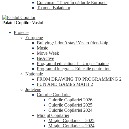
Concursul “Tineri în pădurile Europei”
Toamna Baladelor
Palatul Copiilor Vaslui
Proiecte
Europene
Bullying: I don’t stay! Yes to friendship.
Music
Move Week
BeActive
Programul educational – Un pas înainte
Programul integrat – Educatie pentru toti
Nationale
FROM DRAWING TO PROGRAMMING 2
FUN AND GAMES MATH 2
Judetene
Culorile Copilariei
Culorile Copilariei 2026
Culorile Copilariei 2025
Culorile Copilariei 2024
Mirajul Copilariei
Mirajul Copilariei – 2025
Mirajul Copilariei – 2024