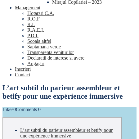
Mirajul Copilariei – 2023
Management
Hotarari C.A.
R.O.F.
R.I.
R.A.E.I.
P.D.I.
Scoala altfel
Saptamana verde
Transparenta veniturilor
Declaratii de interese si avere
Angajări
Inscrieri
Contact
L’art subtil du parieur assembleur et
betify pour une expérience immersive
Likes
0
Comments
0
L’art subtil du parieur assembleur et betify pour
une expérience immersive