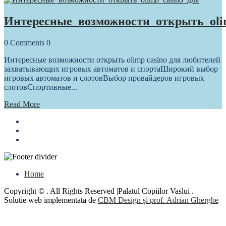
Интересные_возможности_открыть_oli
0
Comments
0
Интересные возможности открыть olimp casino для любителей
захватывающих игровых автоматов и спортаШирокий выбор
игровых автоматов и слотовВыбор провайдеров игровых
слотовСпортивные...
Read More
Home
Copyright © . All Rights Reserved |Palatul Copiilor Vaslui .
Solutie web implementata de
CBM Design și prof. Adrian Gherghe