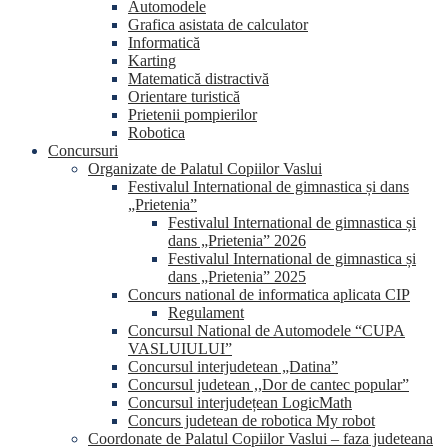
Automodele
Grafica asistata de calculator
Informatică
Karting
Matematică distractivă
Orientare turistică
Prietenii pompierilor
Robotica
Concursuri
Organizate de Palatul Copiilor Vaslui
Festivalul International de gimnastica și dans
„Prietenia”
Festivalul International de gimnastica și
dans „Prietenia” 2026
Festivalul International de gimnastica și
dans „Prietenia” 2025
Concurs national de informatica aplicata CIP
Regulament
Concursul National de Automodele “CUPA
VASLUIULUI”
Concursul interjudetean „Datina”
Concursul judetean ,,Dor de cantec popular”
Concursul interjudețean LogicMath
Concurs judetean de robotica My robot
Coordonate de Palatul Copiilor Vaslui – faza judeteana