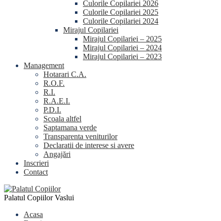
Culorile Copilariei 2026
Culorile Copilariei 2025
Culorile Copilariei 2024
Mirajul Copilariei
Mirajul Copilariei – 2025
Mirajul Copilariei – 2024
Mirajul Copilariei – 2023
Management
Hotarari C.A.
R.O.F.
R.I.
R.A.E.I.
P.D.I.
Scoala altfel
Saptamana verde
Transparenta veniturilor
Declaratii de interese si avere
Angajări
Inscrieri
Contact
Palatul Copiilor Vaslui
Acasa