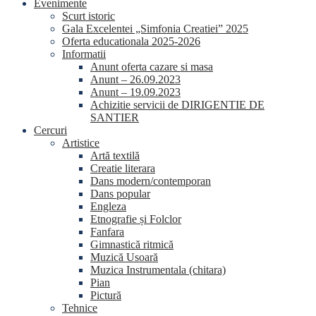
Evenimente
Scurt istoric
Gala Excelentei „Simfonia Creatiei” 2025
Oferta educationala 2025-2026
Informatii
Anunt oferta cazare si masa
Anunt – 26.09.2023
Anunt – 19.09.2023
Achizitie servicii de DIRIGENTIE DE
SANTIER
Cercuri
Artistice
Artă textilă
Creatie literara
Dans modern/contemporan
Dans popular
Engleza
Etnografie și Folclor
Fanfara
Gimnastică ritmică
Muzică Usoară
Muzica Instrumentala (chitara)
Pian
Pictură
Tehnice