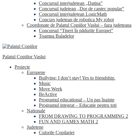
Concursul interjudetean „Datina”
Concursul judetean ,,Dor de cantec popular”
Concursul interjudețean LogicMath
Concurs judetean de robotica My robot
Coordonate de Palatul Copiilor Vaslui – faza judeteana
Concursul “Tineri în pădurile Europei”
Toamna Baladelor
Palatul Copiilor Vaslui
Proiecte
Europene
Bullying: I don’t stay! Yes to friendship.
Music
Move Week
BeActive
Programul educational – Un pas înainte
Programul integrat – Educatie pentru toti
Nationale
FROM DRAWING TO PROGRAMMING 2
FUN AND GAMES MATH 2
Judetene
Culorile Copilariei