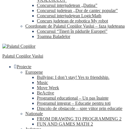
VASLUIULUI”
Concursul interjudetean „Datina”
Concursul judetean ,,Dor de cantec popular”
Concursul interjudețean LogicMath
Concurs judetean de robotica My robot
Coordonate de Palatul Copiilor Vaslui – faza judeteana
Concursul “Tineri în pădurile Europei”
Toamna Baladelor
Palatul Copiilor Vaslui
Proiecte
Europene
Bullying: I don’t stay! Yes to friendship.
Music
Move Week
BeActive
Programul educational – Un pas înainte
Programul integrat – Educatie pentru toti
Dincolo de obstacole – spre viitor prin educatie
Nationale
FROM DRAWING TO PROGRAMMING 2
FUN AND GAMES MATH 2