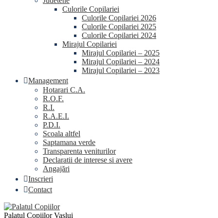
Judetene
Culorile Copilariei
Culorile Copilariei 2026
Culorile Copilariei 2025
Culorile Copilariei 2024
Mirajul Copilariei
Mirajul Copilariei – 2025
Mirajul Copilariei – 2024
Mirajul Copilariei – 2023
Management
Hotarari C.A.
R.O.F.
R.I.
R.A.E.I.
P.D.I.
Scoala altfel
Saptamana verde
Transparenta veniturilor
Declaratii de interese si avere
Angajări
Inscrieri
Contact
Palatul Copiilor Vaslui