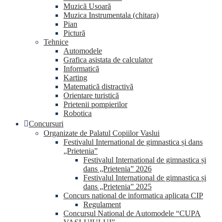
Muzică Usoară
Muzica Instrumentala (chitara)
Pian
Pictură
Tehnice
Automodele
Grafica asistata de calculator
Informatică
Karting
Matematică distractivă
Orientare turistică
Prietenii pompierilor
Robotica
Concursuri
Organizate de Palatul Copiilor Vaslui
Festivalul International de gimnastica și dans
„Prietenia”
Festivalul International de gimnastica și
dans „Prietenia” 2026
Festivalul International de gimnastica și
dans „Prietenia” 2025
Concurs national de informatica aplicata CIP
Regulament
Concursul National de Automodele “CUPA