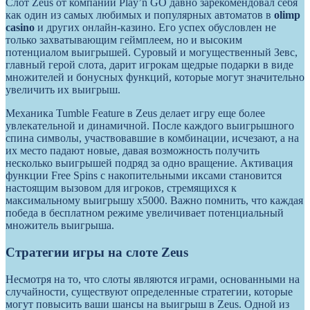
Слот Zeus от компании Play’n GO давно зарекомендовал себя
как один из самых любимых и популярных автоматов в
olimp
casino
и других онлайн-казино. Его успех обусловлен не
только захватывающим геймплеем, но и высоким
потенциалом выигрышей. Суровый и могущественный Зевс,
главный герой слота, дарит игрокам щедрые подарки в виде
множителей и бонусных функций, которые могут значительно
увеличить их выигрыш.
Механика Tumble Feature в Zeus делает игру еще более
увлекательной и динамичной. После каждого выигрышного
спина символы, участвовавшие в комбинации, исчезают, а на
их место падают новые, давая возможность получить
несколько выигрышей подряд за одно вращение. Активация
функции Free Spins с накопительными иксами становится
настоящим вызовом для игроков, стремящихся к
максимальному выигрышу x5000. Важно помнить, что каждая
победа в бесплатном режиме увеличивает потенциальный
множитель выигрыша.
Стратегии игры на слоте Zeus
Несмотря на то, что слоты являются играми, основанными на
случайности, существуют определенные стратегии, которые
могут повысить ваши шансы на выигрыш в Zeus. Одной из