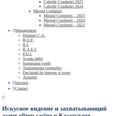
Culorile Copilariei 2025
Culorile Copilariei 2024
Mirajul Copilariei
Mirajul Copilariei – 2025
Mirajul Copilariei – 2024
Mirajul Copilariei – 2023
Management
Hotarari C.A.
R.O.F.
R.I.
R.A.E.I.
P.D.I.
Scoala altfel
Saptamana verde
Transparenta veniturilor
Declaratii de interese si avere
Angajări
Inscrieri
Contact
Искусное видение и захватывающий
азарт olimp casino в Казахстане