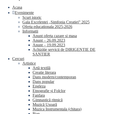
Acasa
Evenimente
Scurt istoric
Gala Excelentei „Simfonia Creatiei” 2025
Oferta educationala 2025-2026
Informatii
Anunt oferta cazare si masa
Anunt – 26.09.2023
Anunt – 19.09.2023
Achizitie servicii de DIRIGENTIE DE
SANTIER
Cercuri
Artistice
Artă textilă
Creatie literara
Dans modern/contemporan
Dans popular
Engleza
Etnografie și Folclor
Fanfara
Gimnastică ritmică
Muzică Usoară
Muzica Instrumentala (chitara)
Pian