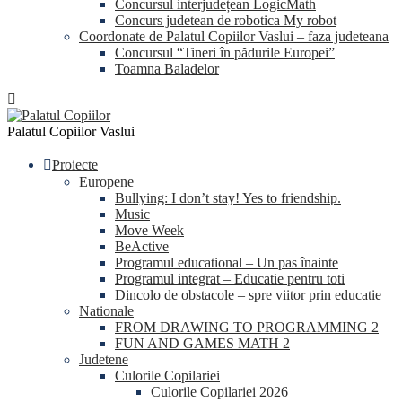
Concursul interjudețean LogicMath
Concurs judetean de robotica My robot
Coordonate de Palatul Copiilor Vaslui – faza judeteana
Concursul “Tineri în pădurile Europei”
Toamna Baladelor
Palatul Copiilor Vaslui
Proiecte
Europene
Bullying: I don’t stay! Yes to friendship.
Music
Move Week
BeActive
Programul educational – Un pas înainte
Programul integrat – Educatie pentru toti
Dincolo de obstacole – spre viitor prin educatie
Nationale
FROM DRAWING TO PROGRAMMING 2
FUN AND GAMES MATH 2
Judetene
Culorile Copilariei
Culorile Copilariei 2026