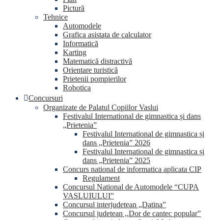
Pictură
Tehnice
Automodele
Grafica asistata de calculator
Informatică
Karting
Matematică distractivă
Orientare turistică
Prietenii pompierilor
Robotica
Concursuri
Organizate de Palatul Copiilor Vaslui
Festivalul International de gimnastica și dans
„Prietenia”
Festivalul International de gimnastica și
dans „Prietenia” 2026
Festivalul International de gimnastica și
dans „Prietenia” 2025
Concurs national de informatica aplicata CIP
Regulament
Concursul National de Automodele “CUPA
VASLUIULUI”
Concursul interjudetean „Datina”
Concursul judetean ,,Dor de cantec popular”