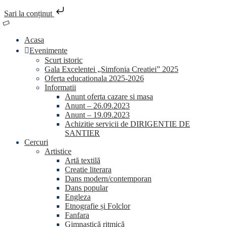
Sari la conținut
Skip
to
Acasa
content
Evenimente
Scurt istoric
Gala Excelentei „Simfonia Creatiei” 2025
Oferta educationala 2025-2026
Informatii
Anunt oferta cazare si masa
Anunt – 26.09.2023
Anunt – 19.09.2023
Achizitie servicii de DIRIGENTIE DE
SANTIER
Cercuri
Artistice
Artă textilă
Creatie literara
Dans modern/contemporan
Dans popular
Engleza
Etnografie și Folclor
Fanfara
Gimnastică ritmică