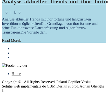
Analyse_aktueller_Trends_mit_thor_fortun
Comments
0
0
Analyse aktueller Trends mit thor fortune und langfristigen
InvestitionsmöglichkeitenDie Grundlagen von thor fortune und
seine FunktionsweiseDatenerfassung und Algorithmus-
TransparenzDie Vorteile der...
Read More
Home
Copyright © . All Rights Reserved |Palatul Copiilor Vaslui .
Solutie web implementata de
CBM Design și prof. Adrian Gherghe