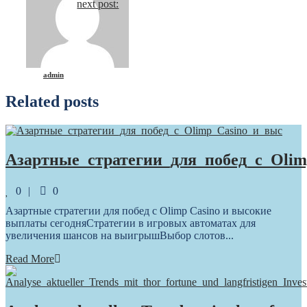
next post:
Reading
admin
Related posts
Азартные_стратегии_для_побед_с_Olim
Comments
0
0
Азартные стратегии для побед с Olimp Casino и высокие
выплаты сегодняСтратегии в игровых автоматах для
увеличения шансов на выигрышВыбор слотов...
Read More