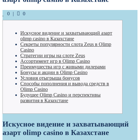
Likes
Comments
0
0
Искусное видение и захватывающий азарт
olimp casino в Казахстане
Секреты популярности слота Zeus в Olimp
Casino
Стратегии игры на слоте Zeus
Ассортимент игр в Olimp Casino
Преимущества игр с живыми дилерами
Бонусы и акции в Olimp Casino
Условия отыгрыша бонусов
Способы пополнения и вывода средств в
Olimp Casino
Будущее Olimp Casino и перспективы
развития в Казахстане
Искусное видение и захватывающий
азарт olimp casino в Казахстане