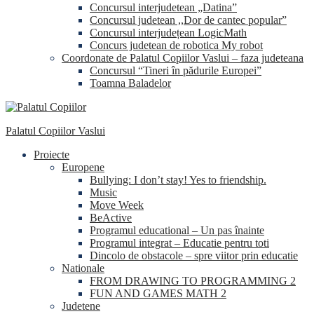
Concursul interjudetean „Datina”
Concursul judetean ,,Dor de cantec popular”
Concursul interjudețean LogicMath
Concurs judetean de robotica My robot
Coordonate de Palatul Copiilor Vaslui – faza judeteana
Concursul “Tineri în pădurile Europei”
Toamna Baladelor
Palatul Copiilor Vaslui
Proiecte
Europene
Bullying: I don’t stay! Yes to friendship.
Music
Move Week
BeActive
Programul educational – Un pas înainte
Programul integrat – Educatie pentru toti
Dincolo de obstacole – spre viitor prin educatie
Nationale
FROM DRAWING TO PROGRAMMING 2
FUN AND GAMES MATH 2
Judetene