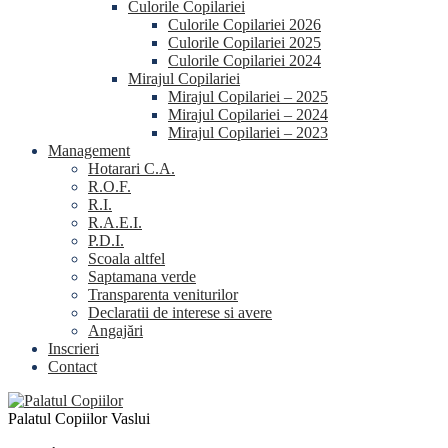
Culorile Copilariei
Culorile Copilariei 2026
Culorile Copilariei 2025
Culorile Copilariei 2024
Mirajul Copilariei
Mirajul Copilariei – 2025
Mirajul Copilariei – 2024
Mirajul Copilariei – 2023
Management
Hotarari C.A.
R.O.F.
R.I.
R.A.E.I.
P.D.I.
Scoala altfel
Saptamana verde
Transparenta veniturilor
Declaratii de interese si avere
Angajări
Inscrieri
Contact
Palatul Copiilor Vaslui