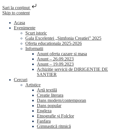
Sari la conținut
Skip to content
Acasa
Evenimente
Scurt istoric
Gala Excelentei „Simfonia Creatiei” 2025
Oferta educationala 2025-2026
Informatii
Anunt oferta cazare si masa
Anunt – 26.09.2023
Anunt – 19.09.2023
Achizitie servicii de DIRIGENTIE DE
SANTIER
Cercuri
Artistice
Artă textilă
Creatie literara
Dans modern/contemporan
Dans popular
Engleza
Etnografie și Folclor
Fanfara
Gimnastică ritmică