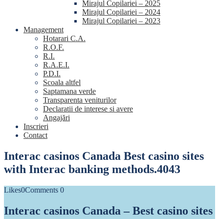
Mirajul Copilariei – 2025
Mirajul Copilariei – 2024
Mirajul Copilariei – 2023
Management
Hotarari C.A.
R.O.F.
R.I.
R.A.E.I.
P.D.I.
Scoala altfel
Saptamana verde
Transparenta veniturilor
Declaratii de interese si avere
Angajări
Inscrieri
Contact
Interac casinos Canada Best casino sites
with Interac banking methods.4043
Likes
0
Comments
0
Interac casinos Canada – Best casino sites