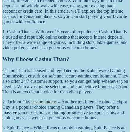
casino, Interac is an excellent choice. With Interac, you can make
deposits and withdrawals with ease, using your existing bank
account or credit card. In this article, we’ll explore the top Interac
casinos for Canadian players, so you can start playing your favorite
games with confidence.
1. Casino Titan – With over 15 years of experience, Casino Titan is
a trusted and reputable online casino that accepts Interac deposits.
They offer a wide range of games, including slots, table games, and
video poker, as well as a generous welcome bonus.
Why Choose Casino Titan?
Casino Titan is licensed and regulated by the Kahnawake Gaming
Commission, ensuring a safe and secure gaming environment. They
also offer 24/7 customer support, so you can get help whenever you
need it. With a vast game selection and competitive bonuses, Casino
Titan is an excellent choice for Canadian players.
2. Jackpot City
casino interac
– Another top Interac casino, Jackpot
City is a popular choice among Canadian players. They offer a
massive game selection, including progressive jackpots, slots, and
table games, as well as a generous welcome bonus.
3. Spin Palace – With a focus on mobile gaming, Spin Palace is an