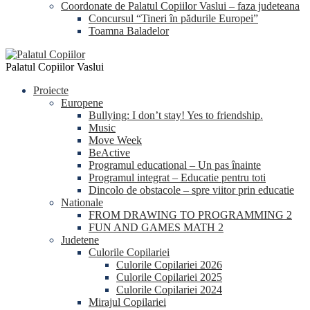
Coordonate de Palatul Copiilor Vaslui – faza judeteana
Concursul “Tineri în pădurile Europei”
Toamna Baladelor
Palatul Copiilor Vaslui
Proiecte
Europene
Bullying: I don’t stay! Yes to friendship.
Music
Move Week
BeActive
Programul educational – Un pas înainte
Programul integrat – Educatie pentru toti
Dincolo de obstacole – spre viitor prin educatie
Nationale
FROM DRAWING TO PROGRAMMING 2
FUN AND GAMES MATH 2
Judetene
Culorile Copilariei
Culorile Copilariei 2026
Culorile Copilariei 2025
Culorile Copilariei 2024
Mirajul Copilariei