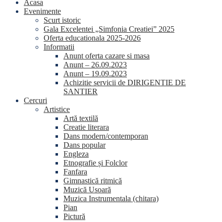
Acasa
Evenimente
Scurt istoric
Gala Excelentei „Simfonia Creatiei” 2025
Oferta educationala 2025-2026
Informatii
Anunt oferta cazare si masa
Anunt – 26.09.2023
Anunt – 19.09.2023
Achizitie servicii de DIRIGENTIE DE
SANTIER
Cercuri
Artistice
Artă textilă
Creatie literara
Dans modern/contemporan
Dans popular
Engleza
Etnografie și Folclor
Fanfara
Gimnastică ritmică
Muzică Usoară
Muzica Instrumentala (chitara)
Pian
Pictură