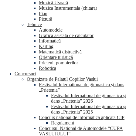
Muzică Usoară
Muzica Instrumentala (chitara)
Pian
Pictură
Tehnice
Automodele
Grafica asistata de calculator
Informatică
Karting
Matematică distractivă
Orientare turistică
Prietenii pompierilor
Robotica
Concursuri
Organizate de Palatul Copiilor Vaslui
Festivalul International de gimnastica și dans
„Prietenia”
Festivalul International de gimnastica și
dans „Prietenia” 2026
Festivalul International de gimnastica și
dans „Prietenia” 2025
Concurs national de informatica aplicata CIP
Regulament
Concursul National de Automodele “CUPA
VASLUIULUI”