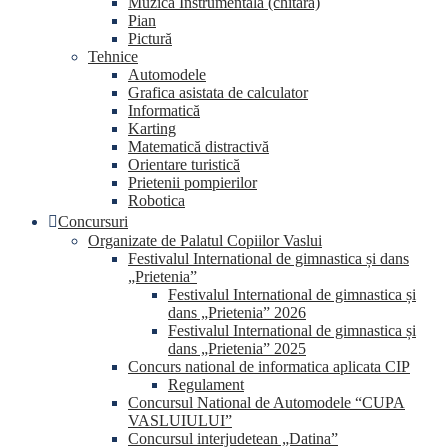
Muzica Instrumentala (chitara)
Pian
Pictură
Tehnice
Automodele
Grafica asistata de calculator
Informatică
Karting
Matematică distractivă
Orientare turistică
Prietenii pompierilor
Robotica
Concursuri
Organizate de Palatul Copiilor Vaslui
Festivalul International de gimnastica și dans
„Prietenia”
Festivalul International de gimnastica și
dans „Prietenia” 2026
Festivalul International de gimnastica și
dans „Prietenia” 2025
Concurs national de informatica aplicata CIP
Regulament
Concursul National de Automodele “CUPA
VASLUIULUI”
Concursul interjudetean „Datina”