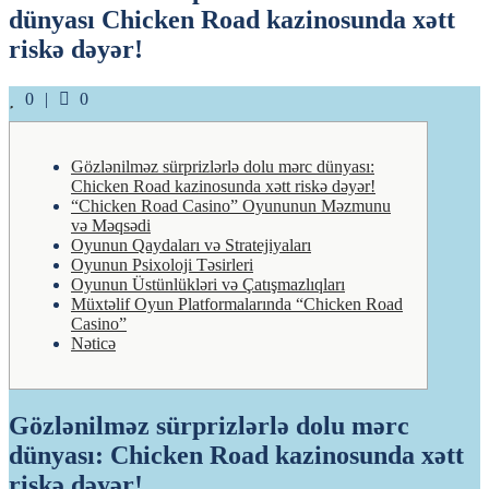
dünyası Chicken Road kazinosunda xətt
riskə dəyər!
Likes
Comments
0
0
Gözlənilməz sürprizlərlə dolu mərc dünyası:
Chicken Road kazinosunda xətt riskə dəyər!
“Chicken Road Casino” Oyununun Məzmunu
və Məqsədi
Oyunun Qaydaları və Stratejiyaları
Oyunun Psixoloji Təsirleri
Oyunun Üstünlükləri və Çatışmazlıqları
Müxtəlif Oyun Platformalarında “Chicken Road
Casino”
Nəticə
Gözlənilməz sürprizlərlə dolu mərc
dünyası: Chicken Road kazinosunda xətt
riskə dəyər!