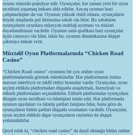
oyunu xüsusilə populyar edir. Oyunçular, hər zaman yeni bir oyun
təcrübəsi yaşamaq imkanı əldə edirlər. Ancaq oyunun bəzi
çatışmazlıqları da var. Oyunun yüksək riskli olması, oyunçuların
böyük miqdarda pul itirməsinə səbəb ola bilər. Bu səbəbdən
oyunçuların oyunlara müəyyən məbləğ ayırması və riskləri
dəyərləndirməsi vacibdir. Oyunun sadə qrafikası bəzi oyunçular
üçün cansıxıcı ola bilər, lakin bu, oyunun dinamikasına diqqət
çəkməyə imkan verir.
Müxtəlif Oyun Platformalarında “Chicken Road
Casino”
“Chicken Road casino” oyununu bir çox online oyun
platformalarında görmək mümkündür. Hər platformanın özünə
məxsus interfeysi ve təklif etdiyi bonuslar vardır. Oyunçular, oyun
seçimi etdikdə platformaları diqqətlə araşdırmalı, lisenziyalı və
etibarlı platformaları seçməlidirlər. Etibarlı platformalar oyunçulara
düzgün oyun təcrübəsi və ödənişləri təmin edir. Hər platformada
oyunun qaydaları və ödəniş şərtləri fərqlənə bilər, buna görə də
oyunçuların bütün şərtləri diqqətlə oxumaları vacibdir. Oyunçular,
oyun seçimi etdikdə digər oyunçuların rəylərinə də diqqət
yetirməlidirlər.
Qeyd edək ki, “chicken road casino” da daxil olmaqla bütün online