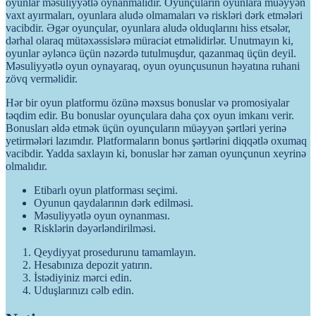
oyunlar məsuliyyətlə oynanmalıdır. Oyunçuların oyunlara müəyyən
vaxt ayırmaları, oyunlara aludə olmamaları və riskləri dərk etmələri
vacibdir. Əgər oyunçular, oyunlara aludə olduqlarını hiss etsələr,
dərhal olaraq mütəxəssislərə müraciət etməlidirlər. Unutmayın ki,
oyunlar əyləncə üçün nəzərdə tutulmuşdur, qazanmaq üçün deyil.
Məsuliyyətlə oyun oynayaraq, oyun oyunçusunun həyatına ruhani
zövq verməlidir.
Hər bir oyun platformu özünə məxsus bonuslar və promosiyalar
təqdim edir. Bu bonuslar oyunçulara daha çox oyun imkanı verir.
Bonusları əldə etmək üçün oyunçuların müəyyən şərtləri yerinə
yetirmələri lazımdır. Platformaların bonus şərtlərini diqqətlə oxumaq
vacibdir. Yadda saxlayın ki, bonuslar hər zaman oyunçunun xeyrinə
olmalıdır.
Etibarlı oyun platforması seçimi.
Oyunun qaydalarının dərk edilməsi.
Məsuliyyətlə oyun oynanması.
Risklərin dəyərləndirilməsi.
Qeydiyyat prosedurunu tamamlayın.
Hesabınıza depozit yatırın.
İstədiyiniz mərci edin.
Uduşlarınızı cəlb edin.