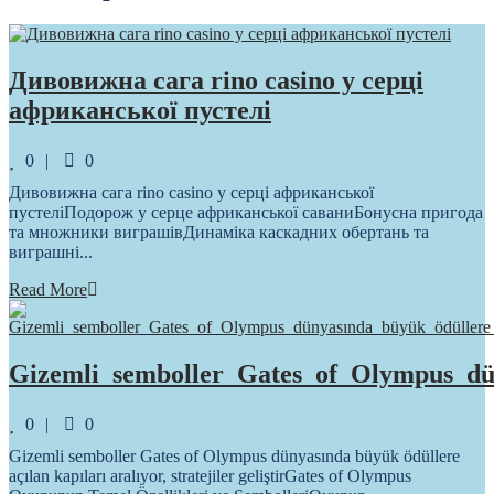
Дивовижна сага rino casino у серці
африканської пустелі
Comments
0
0
Дивовижна сага rino casino у серці африканської
пустеліПодорож у серце африканської саваниБонусна пригода
та множники виграшівДинаміка каскадних обертань та
виграшні...
Read More
Gizemli_semboller_Gates_of_Olympus_dü
Comments
0
0
Gizemli semboller Gates of Olympus dünyasında büyük ödüllere
açılan kapıları aralıyor, stratejiler geliştirGates of Olympus