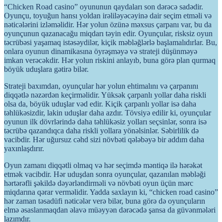
“Chicken Road casino” oyununun qaydaları son dərəcə sadədir.
Oyunçu, toyuğun hansı yoldan irəliləyəcəyinə dair seçim etməli və
nəticələrini izləməlidir. Hər yolun özünə məxsus çarpanı var, bu da
oyunçunun qazanacağu miqdarı təyin edir. Oyunçular, risksiz oyun
təcrübəsi yaşamaq istəsəydilər, kiçik məbləğlərlə başlamalıdırlar. Bu,
onlara oyunun dinamikasına öyrəşməyə və strateji düşünməyə
imkan verəcəkdir. Hər yolun riskini anlayıb, buna görə plan qurmaq
böyük uduşlara gətirə bilər.
Strateji baxımdan, oyunçular hər yolun ehtimalını və çarpanını
diqqətlə nəzərdən keçirməlidir. Yüksək çarpanlı yollar daha riskli
olsa da, böyük uduşlar vəd edir. Kiçik çarpanlı yollar isə daha
təhlükəsizdir, lakin uduşlar daha azdır. Tövsiyə edilir ki, oyunçular
oyunun ilk dövrlərində daha təhlükəsiz yolları seçsinlər, sonra isə
təcrübə qazandıqca daha riskli yollara yönəlsinlər. Səbirlilik də
vacibdir. Hər uğursuz cəhd sizi növbəti qələbəyə bir addım daha
yaxınlaşdırır.
Oyun zamanı diqqətli olmaq və hər seçimdə məntiqə ilə hərəkət
etmək vacibdir. Hər uduşdan sonra oyunçular, qazanılan məbləği
hərtərəfli şəkildə dəyərləndirməli və növbəti oyun üçün mərc
miqdarına qərar verməlidir. Yadda saxlayın ki, “chicken road casino”
hər zaman təsadüfi nəticələr verə bilər, buna görə də oyunçuların
elmə əsaslanmaqdan əlavə müəyyən dərəcədə şansa da güvənmələri
lazımdır.