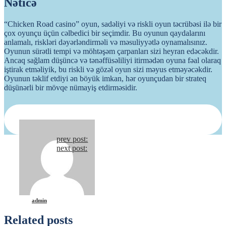
Nəticə
“Chicken Road casino” oyun, sadəliyi və riskli oyun təcrübəsi ilə bir
çox oyunçu üçün cəlbedici bir seçimdir. Bu oyunun qaydalarını
anlamalı, riskləri dəyərləndirməli və məsuliyyətlə oynamalısınız.
Oyunun sürətli tempi və möhtəşəm çarpanları sizi heyran edəcəkdir.
Ancaq sağlam düşüncə və tənəffüsəliliyi itirmədən oyuna fəal olaraq
iştirak etməliyik, bu riskli və gözəl oyun sizi məyus etməyəcəkdir.
Oyunun təklif etdiyi ən böyük imkan, hər oyunçudan bir strateq
düşünərli bir mövqe nümayiş etdirməsidir.
Continue
prev post:
next post:
Reading
admin
Related posts