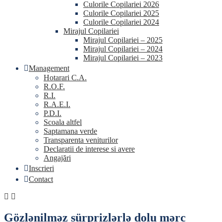
Culorile Copilariei 2026
Culorile Copilariei 2025
Culorile Copilariei 2024
Mirajul Copilariei
Mirajul Copilariei – 2025
Mirajul Copilariei – 2024
Mirajul Copilariei – 2023
Management
Hotarari C.A.
R.O.F.
R.I.
R.A.E.I.
P.D.I.
Scoala altfel
Saptamana verde
Transparenta veniturilor
Declaratii de interese si avere
Angajări
Inscrieri
Contact
Gözlənilməz sürprizlərlə dolu mərc