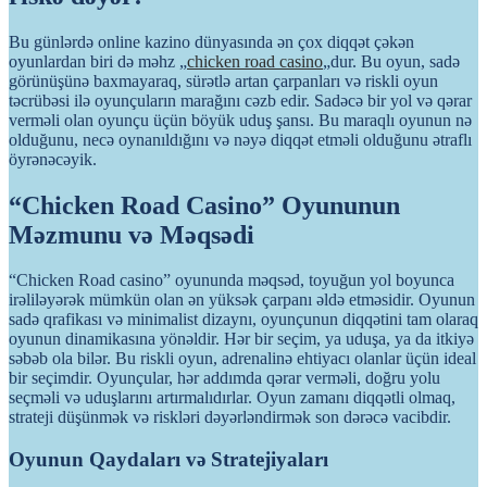
Bu günlərdə online kazino dünyasında ən çox diqqət çəkən
oyunlardan biri də məhz „
chicken road casino
„dur. Bu oyun, sadə
görünüşünə baxmayaraq, sürətlə artan çarpanları və riskli oyun
təcrübəsi ilə oyunçuların marağını cəzb edir. Sadəcə bir yol və qərar
verməli olan oyunçu üçün böyük uduş şansı. Bu maraqlı oyunun nə
olduğunu, necə oynanıldığını və nəyə diqqət etməli olduğunu ətraflı
öyrənəcəyik.
“Chicken Road Casino” Oyununun
Məzmunu və Məqsədi
“Chicken Road casino” oyununda məqsəd, toyuğun yol boyunca
irəliləyərək mümkün olan ən yüksək çarpanı əldə etməsidir. Oyunun
sadə qrafikası və minimalist dizaynı, oyunçunun diqqətini tam olaraq
oyunun dinamikasına yönəldir. Hər bir seçim, ya uduşa, ya da itkiyə
səbəb ola bilər. Bu riskli oyun, adrenalinə ehtiyacı olanlar üçün ideal
bir seçimdir. Oyunçular, hər addımda qərar verməli, doğru yolu
seçməli və uduşlarını artırmalıdırlar. Oyun zamanı diqqətli olmaq,
strateji düşünmək və riskləri dəyərləndirmək son dərəcə vacibdir.
Oyunun Qaydaları və Stratejiyaları