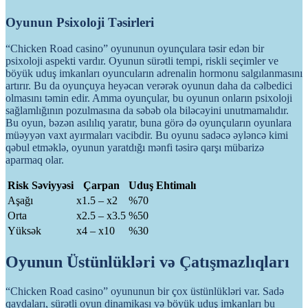
Oyunun Psixoloji Təsirleri
“Chicken Road casino” oyununun oyunçulara təsir edən bir
psixoloji aspekti vardır. Oyunun sürətli tempi, riskli seçimler ve
böyük uduş imkanları oyuncuların adrenalin hormonu salgılanmasını
artırır. Bu da oyunçuya heyəcan verərək oyunun daha da cəlbedici
olmasını təmin edir. Amma oyunçular, bu oyunun onların psixoloji
sağlamlığının pozulmasına da səbəb ola biləcəyini unutmamalıdır.
Bu oyun, bəzən asılılıq yaratır, buna görə də oyunçuların oyunlara
müəyyən vaxt ayırmaları vacibdir. Bu oyunu sadəcə əyləncə kimi
qəbul etməklə, oyunun yaratdığı mənfi təsirə qarşı mübarizə
aparmaq olar.
Risk Səviyyəsi
Çarpan
Uduş Ehtimalı
Aşağı
x1.5 – x2
%70
Orta
x2.5 – x3.5
%50
Yüksək
x4 – x10
%30
Oyunun Üstünlükləri və Çatışmazlıqları
“Chicken Road casino” oyununun bir çox üstünlükləri var. Sadə
qaydaları, sürətli oyun dinamikası və böyük uduş imkanları bu