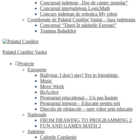
Concursul judetean ,,Dor de cantec popular”
Concursul interjudețean LogicMath
Concurs judetean de robotica My robot
Coordonate de Palatul Copiilor Vaslui – faza judeteana
Concursul “Tineri în pădurile Europei”
Toamna Baladelor
Palatul Copiilor Vaslui
Proiecte
Europene
Bullying: I don’t stay! Yes to friendship.
Music
Move Week
BeActive
Programul educational – Un pas înainte
Programul integrat – Educatie pentru toti
Dincolo de obstacole – spre viitor prin educatie
Nationale
FROM DRAWING TO PROGRAMMING 2
FUN AND GAMES MATH 2
Judetene
Culorile Copilariei