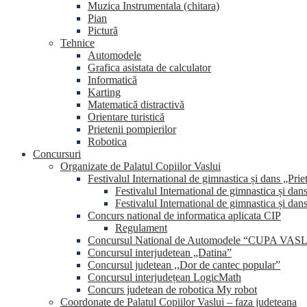
Muzica Instrumentala (chitara)
Pian
Pictură
Tehnice
Automodele
Grafica asistata de calculator
Informatică
Karting
Matematică distractivă
Orientare turistică
Prietenii pompierilor
Robotica
Concursuri
Organizate de Palatul Copiilor Vaslui
Festivalul International de gimnastica și dans „Prie
Festivalul International de gimnastica și dan
Festivalul International de gimnastica și dan
Concurs national de informatica aplicata CIP
Regulament
Concursul National de Automodele “CUPA VA
Concursul interjudetean „Datina”
Concursul judetean ,,Dor de cantec popular”
Concursul interjudețean LogicMath
Concurs judetean de robotica My robot
Coordonate de Palatul Copiilor Vaslui – faza judeteana