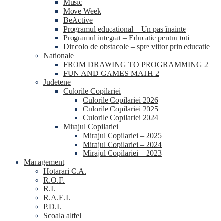
Music
Move Week
BeActive
Programul educational – Un pas înainte
Programul integrat – Educatie pentru toti
Dincolo de obstacole – spre viitor prin educatie
Nationale
FROM DRAWING TO PROGRAMMING 2
FUN AND GAMES MATH 2
Judetene
Culorile Copilariei
Culorile Copilariei 2026
Culorile Copilariei 2025
Culorile Copilariei 2024
Mirajul Copilariei
Mirajul Copilariei – 2025
Mirajul Copilariei – 2024
Mirajul Copilariei – 2023
Management
Hotarari C.A.
R.O.F.
R.I.
R.A.E.I.
P.D.I.
Scoala altfel