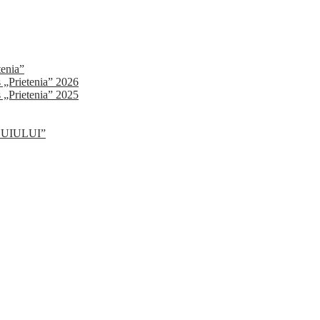
tenia”
s „Prietenia” 2026
s „Prietenia” 2025
SLUIULUI”