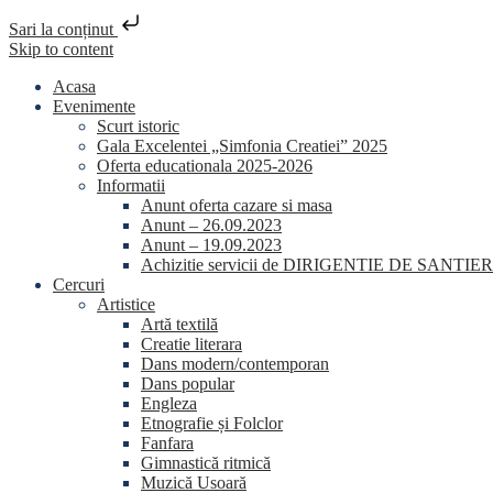
Sari la conținut
Skip to content
Acasa
Evenimente
Scurt istoric
Gala Excelentei „Simfonia Creatiei” 2025
Oferta educationala 2025-2026
Informatii
Anunt oferta cazare si masa
Anunt – 26.09.2023
Anunt – 19.09.2023
Achizitie servicii de DIRIGENTIE DE SANTIER
Cercuri
Artistice
Artă textilă
Creatie literara
Dans modern/contemporan
Dans popular
Engleza
Etnografie și Folclor
Fanfara
Gimnastică ritmică
Muzică Usoară