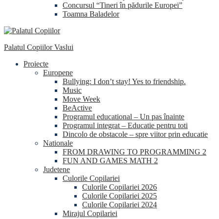
Concursul “Tineri în pădurile Europei”
Toamna Baladelor
Palatul Copiilor Vaslui
Proiecte
Europene
Bullying: I don’t stay! Yes to friendship.
Music
Move Week
BeActive
Programul educational – Un pas înainte
Programul integrat – Educatie pentru toti
Dincolo de obstacole – spre viitor prin educatie
Nationale
FROM DRAWING TO PROGRAMMING 2
FUN AND GAMES MATH 2
Judetene
Culorile Copilariei
Culorile Copilariei 2026
Culorile Copilariei 2025
Culorile Copilariei 2024
Mirajul Copilariei