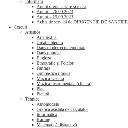
Informatii
Anunt oferta cazare si masa
Anunt – 26.09.2023
Anunt – 19.09.2023
Achizitie servicii de DIRIGENTIE DE SANTIER
Cercuri
Artistice
Artă textilă
Creatie literara
Dans modern/contemporan
Dans popular
Engleza
Etnografie și Folclor
Fanfara
Gimnastică ritmică
Muzică Usoară
Muzica Instrumentala (chitara)
Pian
Pictură
Tehnice
Automodele
Grafica asistata de calculator
Informatică
Karting
Matematică distractivă