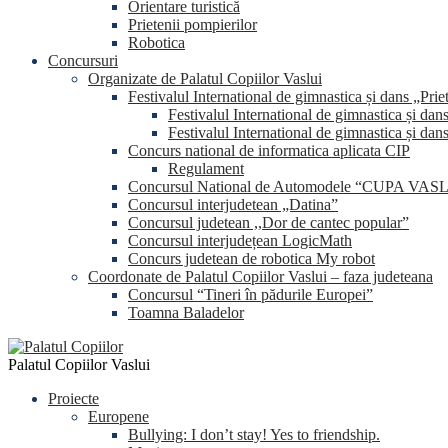
Orientare turistică
Prietenii pompierilor
Robotica
Concursuri
Organizate de Palatul Copiilor Vaslui
Festivalul International de gimnastica și dans „Prie
Festivalul International de gimnastica și dan
Festivalul International de gimnastica și dan
Concurs national de informatica aplicata CIP
Regulament
Concursul National de Automodele “CUPA VA
Concursul interjudetean „Datina”
Concursul judetean ,,Dor de cantec popular”
Concursul interjudețean LogicMath
Concurs judetean de robotica My robot
Coordonate de Palatul Copiilor Vaslui – faza judeteana
Concursul “Tineri în pădurile Europei”
Toamna Baladelor
Palatul Copiilor Vaslui
Proiecte
Europene
Bullying: I don’t stay! Yes to friendship.