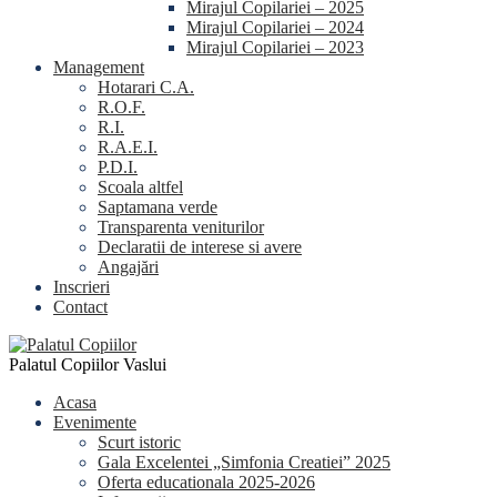
Mirajul Copilariei – 2025
Mirajul Copilariei – 2024
Mirajul Copilariei – 2023
Management
Hotarari C.A.
R.O.F.
R.I.
R.A.E.I.
P.D.I.
Scoala altfel
Saptamana verde
Transparenta veniturilor
Declaratii de interese si avere
Angajări
Inscrieri
Contact
Palatul Copiilor Vaslui
Acasa
Evenimente
Scurt istoric
Gala Excelentei „Simfonia Creatiei” 2025
Oferta educationala 2025-2026