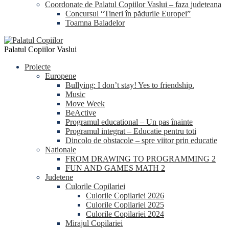
Coordonate de Palatul Copiilor Vaslui – faza judeteana
Concursul “Tineri în pădurile Europei”
Toamna Baladelor
Palatul Copiilor Vaslui
Proiecte
Europene
Bullying: I don’t stay! Yes to friendship.
Music
Move Week
BeActive
Programul educational – Un pas înainte
Programul integrat – Educatie pentru toti
Dincolo de obstacole – spre viitor prin educatie
Nationale
FROM DRAWING TO PROGRAMMING 2
FUN AND GAMES MATH 2
Judetene
Culorile Copilariei
Culorile Copilariei 2026
Culorile Copilariei 2025
Culorile Copilariei 2024
Mirajul Copilariei