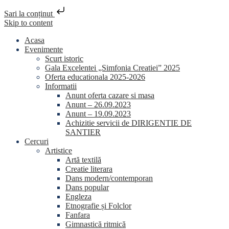
Sari la conținut
Skip to content
Acasa
Evenimente
Scurt istoric
Gala Excelentei „Simfonia Creatiei” 2025
Oferta educationala 2025-2026
Informatii
Anunt oferta cazare si masa
Anunt – 26.09.2023
Anunt – 19.09.2023
Achizitie servicii de DIRIGENTIE DE
SANTIER
Cercuri
Artistice
Artă textilă
Creatie literara
Dans modern/contemporan
Dans popular
Engleza
Etnografie și Folclor
Fanfara
Gimnastică ritmică