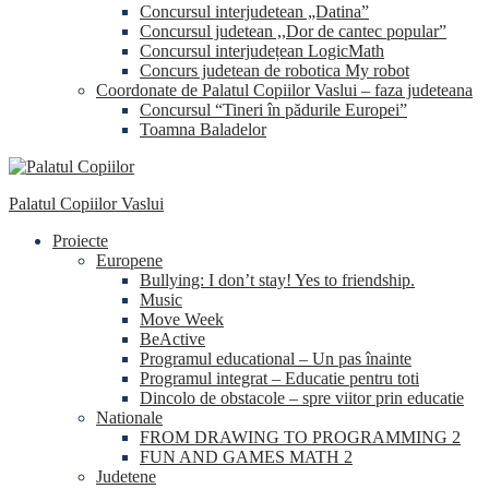
Concursul interjudetean „Datina”
Concursul judetean ,,Dor de cantec popular”
Concursul interjudețean LogicMath
Concurs judetean de robotica My robot
Coordonate de Palatul Copiilor Vaslui – faza judeteana
Concursul “Tineri în pădurile Europei”
Toamna Baladelor
Palatul Copiilor Vaslui
Proiecte
Europene
Bullying: I don’t stay! Yes to friendship.
Music
Move Week
BeActive
Programul educational – Un pas înainte
Programul integrat – Educatie pentru toti
Dincolo de obstacole – spre viitor prin educatie
Nationale
FROM DRAWING TO PROGRAMMING 2
FUN AND GAMES MATH 2
Judetene