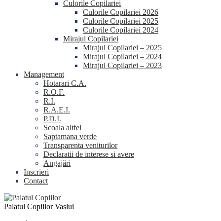
Culorile Copilariei
Culorile Copilariei 2026
Culorile Copilariei 2025
Culorile Copilariei 2024
Mirajul Copilariei
Mirajul Copilariei – 2025
Mirajul Copilariei – 2024
Mirajul Copilariei – 2023
Management
Hotarari C.A.
R.O.F.
R.I.
R.A.E.I.
P.D.I.
Scoala altfel
Saptamana verde
Transparenta veniturilor
Declaratii de interese si avere
Angajări
Inscrieri
Contact
Palatul Copiilor Vaslui