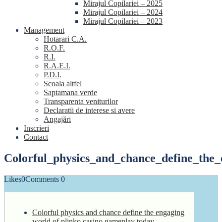
Mirajul Copilariei – 2025
Mirajul Copilariei – 2024
Mirajul Copilariei – 2023
Management
Hotarari C.A.
R.O.F.
R.I.
R.A.E.I.
P.D.I.
Scoala altfel
Saptamana verde
Transparenta veniturilor
Declaratii de interese si avere
Angajări
Inscrieri
Contact
Colorful_physics_and_chance_define_the
Likes
0
Comments
0
Colorful physics and chance define the engaging
world of plinko casino gameplay today