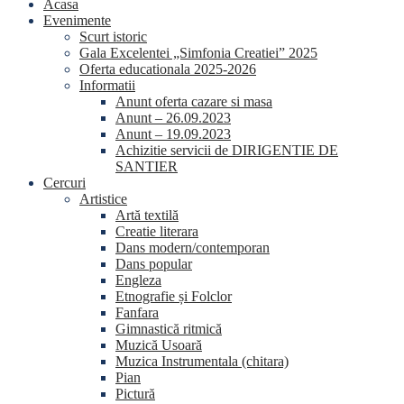
Acasa
Evenimente
Scurt istoric
Gala Excelentei „Simfonia Creatiei” 2025
Oferta educationala 2025-2026
Informatii
Anunt oferta cazare si masa
Anunt – 26.09.2023
Anunt – 19.09.2023
Achizitie servicii de DIRIGENTIE DE
SANTIER
Cercuri
Artistice
Artă textilă
Creatie literara
Dans modern/contemporan
Dans popular
Engleza
Etnografie și Folclor
Fanfara
Gimnastică ritmică
Muzică Usoară
Muzica Instrumentala (chitara)
Pian
Pictură