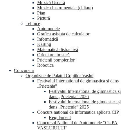
Muzică Usoară
Muzica Instrumentala (chitara)
Pian
Pictură
Tehnice
Automodele
Grafica asistata de calculator
Informatică
Karting
Matematică distractivă
Orientare turistică
Prietenii pompierilor
Robotica
Concursuri
Organizate de Palatul Copiilor Vaslui
Festivalul International de gimnastica și dans
„Prietenia”
Festivalul International de gimnastica și
dans „Prietenia” 2026
Festivalul International de gimnastica și
dans „Prietenia” 2025
Concurs national de informatica aplicata CIP
Regulament
Concursul National de Automodele “CUPA
VASLUIULUI”