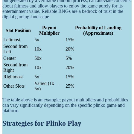
but generated by a verifiable random process, can alleviate concerns
about fairness and allow players to enjoy the game purely for its
entertainment value. Reliable RNGs are a bedrock of trust in the
digital gaming landscape.
Payout
Probability of Landing
Slot Position
Multiplier
(Approximate)
Leftmost
5x
15%
Second from
10x
20%
Left
Center
50x
5%
Second from
10x
20%
Right
Rightmost
5x
15%
Varied (1x –
Other Slots
25%
5x)
The table above is an example; payout multipliers and probabilities
can vary significantly depending on the specific plinko game and
platform.
Strategies for Plinko Play