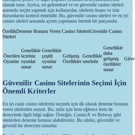
olanak tanır. Ayrıca, en geleneksel ve en güvenilir casino siteleri
arasında seçim yapmak için kullanıcılar, sitelerin lisans ve izin
durumlarını kontrol etmelidir. Bu, güvenilir casino siteleri ve en iyi
casino siteleri arasında ayrım yapmanın önemli bir parçasıdır.
ÖzellikDeneme Bonusu Veren Casino SiteleriGüvenilir Casino
Siteleri
Genellikle
Genellikle
Genellikle
daha
Önerilen
ücretsiz
çeşitli
Gelişmiş
Genellikle
gelişmiş
Güve
Oyunlar
oyunlar
oyunlar
Özellikler
sınırlıdır
özellikler
sunar
sunar
sunar
Güvenilir Casino Sitelerinin Seçimi İçin
Önemli Kriterler
En iyi canlı casino sitelerini seçmek için ilk olarak deneme bonusu
veren sitelerden arayın. Bu, sizin için hem eğlence hem de
deneyimle ilgili bilgi sağlar. Örneğin, CasinoX ve Betway gibi
sitelerden deneme bonusu alabilirsiniz. Bu siteler, güvenilir ve
güvenli bir deneyim sunarlar.