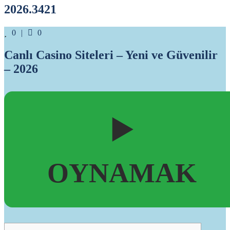
2026.3421
Likes
Comments
0
0
Canlı Casino Siteleri – Yeni ve Güvenilir
– 2026
▶️
OYNAMAK