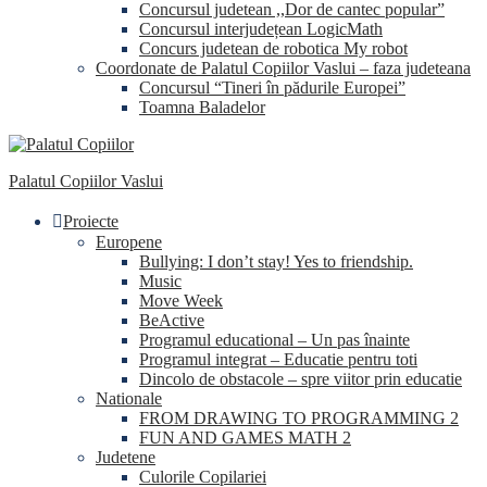
Concursul judetean ,,Dor de cantec popular”
Concursul interjudețean LogicMath
Concurs judetean de robotica My robot
Coordonate de Palatul Copiilor Vaslui – faza judeteana
Concursul “Tineri în pădurile Europei”
Toamna Baladelor
Palatul Copiilor Vaslui
Proiecte
Europene
Bullying: I don’t stay! Yes to friendship.
Music
Move Week
BeActive
Programul educational – Un pas înainte
Programul integrat – Educatie pentru toti
Dincolo de obstacole – spre viitor prin educatie
Nationale
FROM DRAWING TO PROGRAMMING 2
FUN AND GAMES MATH 2
Judetene
Culorile Copilariei