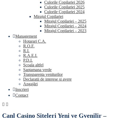
Culorile Copilariei 2026
Culorile Copilariei 2025
Culorile Copilariei 2024
Mirajul Copilariei
Mirajul Copilariei – 2025
Mirajul Copilariei – 2024
Mirajul Copilariei – 2023
Management
Hotarari C.A.
R.O.F.
R.I.
R.A.E.I.
P.D.I.
Scoala altfel
Saptamana verde
Transparenta veniturilor
Declaratii de interese si avere
Angajări
Inscrieri
Contact
Canl Casino Siteleri Yeni ve Gvenilir –