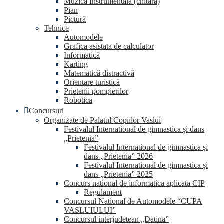
Muzica Instrumentala (chitara)
Pian
Pictură
Tehnice
Automodele
Grafica asistata de calculator
Informatică
Karting
Matematică distractivă
Orientare turistică
Prietenii pompierilor
Robotica
Concursuri
Organizate de Palatul Copiilor Vaslui
Festivalul International de gimnastica și dans
„Prietenia”
Festivalul International de gimnastica și
dans „Prietenia” 2026
Festivalul International de gimnastica și
dans „Prietenia” 2025
Concurs national de informatica aplicata CIP
Regulament
Concursul National de Automodele “CUPA
VASLUIULUI”
Concursul interjudetean „Datina”