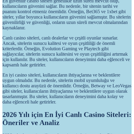
En güvenilir casino siteleri genellikle uzun süreli mevcut olup,
kullanıcıların güvenini sağlar. Bu nedenle, bir sitenin tarihi ve
puanını kontrol etmeniz önemlidir. Örneğin, Bet365 ve 1xbet gibi
siteler, yıllar boyunca kullanıcıların güvenini sağlamıştır. Bu sitelerin
güvenilirliği ve güvenliği, onların uzun süreli mevcut olmalarından
kaynaklanır.
Canlı casino siteleri, canlı dealerlar ve çeşitli oyunlar sunarlar.
Ancak, sitelerin sunucu kalitesi ve oyun çeşitliliği de önemli
kriterlerdir. Örneğin, Evolution Gaming ve Playtech gibi
sağlayıcılar, sitelerin sunucu kalitesini ve oyun çeşitliliğini artırmak
için kullanılır. Bu siteler, kullanıcıların deneyimini daha eğlenceli ve
kapsamlı hale getirirler.
En iyi casino siteleri, kullanıcıların ihtiyaçlarına ve beklentilere
uygun olmalıdır. Bu nedenle, sitelerin mobil uyumluluğu ve
kullanıcı dostu arayüzü de önemlidir. Örneğin, Betway ve LeoVegas
gibi siteler, kullanıcıların ihtiyaçlarına ve beklentilere uygun olarak
tasarlanmıştır. Bu siteler, kullanıcıların deneyimini daha kolay ve
daha eğlenceli hale getirirler.
2026 Yılı için En İyi Canlı Casino Siteleri:
Öneriler ve Analiz