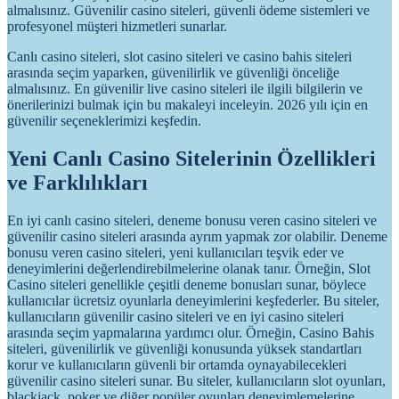
almalısınız. Güvenilir casino siteleri, güvenli ödeme sistemleri ve
profesyonel müşteri hizmetleri sunarlar.
Canlı casino siteleri, slot casino siteleri ve casino bahis siteleri
arasında seçim yaparken, güvenilirlik ve güvenliği önceliğe
almalısınız. En güvenilir live casino siteleri ile ilgili bilgilerin ve
önerilerinizi bulmak için bu makaleyi inceleyin. 2026 yılı için en
güvenilir seçeneklerimizi keşfedin.
Yeni Canlı Casino Sitelerinin Özellikleri
ve Farklılıkları
En iyi canlı casino siteleri, deneme bonusu veren casino siteleri ve
güvenilir casino siteleri arasında ayrım yapmak zor olabilir. Deneme
bonusu veren casino siteleri, yeni kullanıcıları teşvik eder ve
deneyimlerini değerlendirebilmelerine olanak tanır. Örneğin, Slot
Casino siteleri genellikle çeşitli deneme bonusları sunar, böylece
kullanıcılar ücretsiz oyunlarla deneyimlerini keşfederler. Bu siteler,
kullanıcıların güvenilir casino siteleri ve en iyi casino siteleri
arasında seçim yapmalarına yardımcı olur. Örneğin, Casino Bahis
siteleri, güvenilirlik ve güvenliği konusunda yüksek standartları
korur ve kullanıcıların güvenli bir ortamda oynayabilecekleri
güvenilir casino siteleri sunar. Bu siteler, kullanıcıların slot oyunları,
blackjack, poker ve diğer popüler oyunları deneyimlemelerine