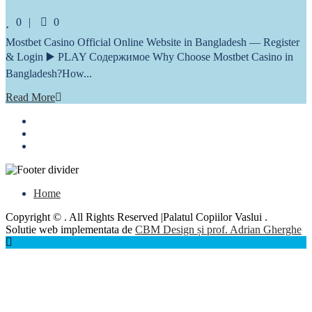
Comments
0
0
Mostbet Casino Official Online Website in Bangladesh — Register
& Login ▶️ PLAY Содержимое Why Choose Mostbet Casino in
Bangladesh?How...
Read More
Home
Copyright © . All Rights Reserved |Palatul Copiilor Vaslui .
Solutie web implementata de
CBM Design și prof. Adrian Gherghe